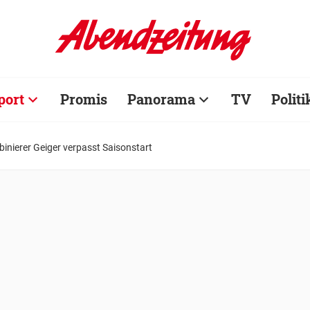
port
Promis
Panorama
TV
Politi
inierer Geiger verpasst Saisonstart