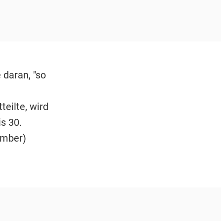
 daran, "so
teilte, wird
s 30.
ember)