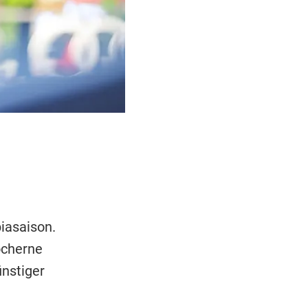
iasaison.
öcherne
ünstiger