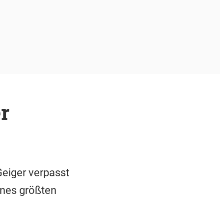
r
Geiger verpasst
ines größten