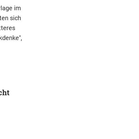
rlage im
ten sich
tteres
kdenke",
cht