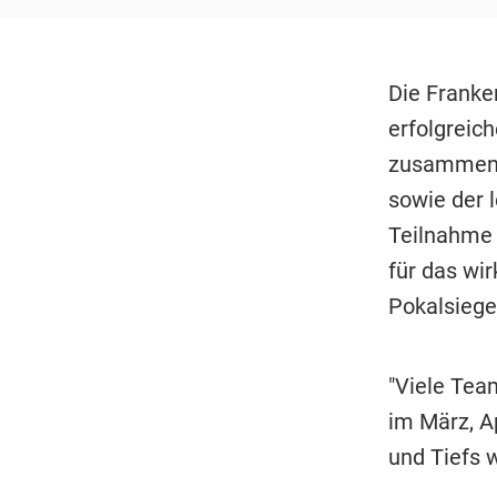
Die Franke
erfolgreic
zusammenge
sowie der l
Teilnahme 
für das wi
Pokalsieger
"Viele Team
im März, Ap
und Tiefs 