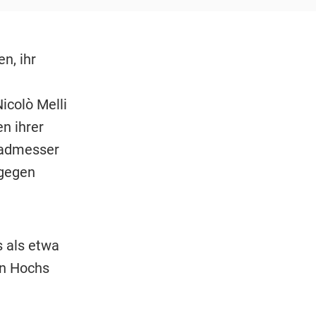
n, ihr
icolò Melli
n ihrer
radmesser
 gegen
s als etwa
en Hochs