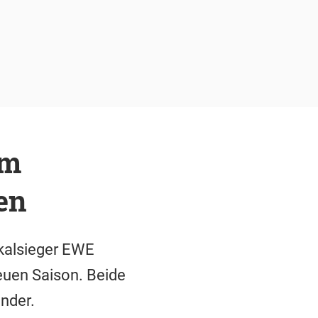
im
en
kalsieger EWE
euen Saison. Beide
nder.