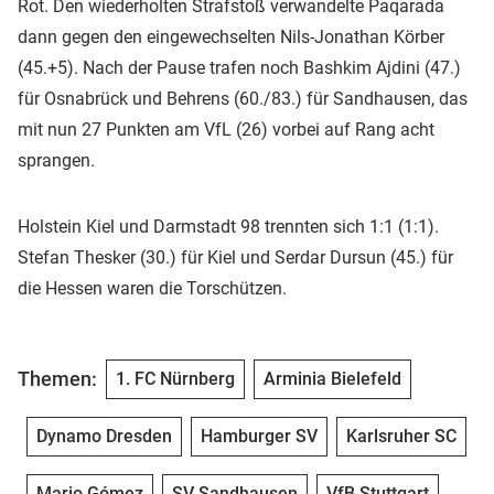
Rot. Den wiederholten Strafstoß verwandelte Paqarada
dann gegen den eingewechselten Nils-Jonathan Körber
(45.+5). Nach der Pause trafen noch Bashkim Ajdini (47.)
für Osnabrück und Behrens (60./83.) für Sandhausen, das
mit nun 27 Punkten am VfL (26) vorbei auf Rang acht
sprangen.
Holstein Kiel und Darmstadt 98 trennten sich 1:1 (1:1).
Stefan Thesker (30.) für Kiel und Serdar Dursun (45.) für
die Hessen waren die Torschützen.
Themen:
1. FC Nürnberg
Arminia Bielefeld
Dynamo Dresden
Hamburger SV
Karlsruher SC
Mario Gómez
SV Sandhausen
VfB Stuttgart