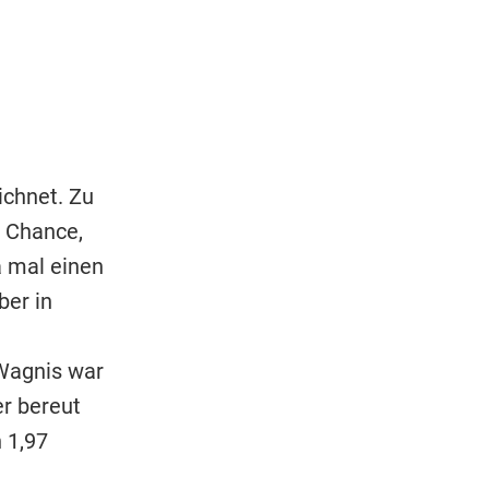
chnet. Zu
e Chance,
a mal einen
ber in
 Wagnis war
er bereut
 1,97