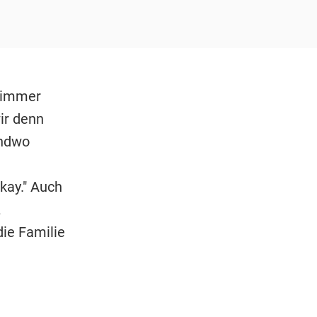
d immer
ir denn
endwo
kay." Auch
z
die Familie