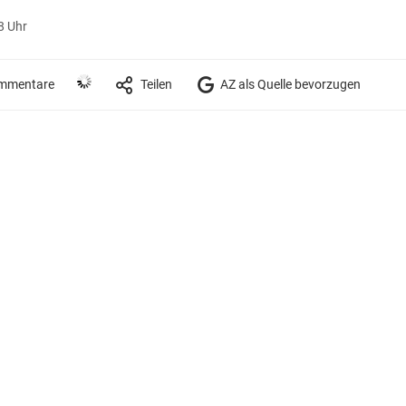
8 Uhr
mmentare
Teilen
AZ als Quelle bevorzugen