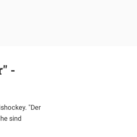
" -
ishockey. "Der
he sind