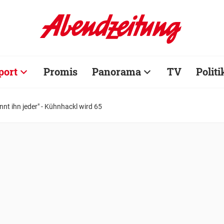
port
Promis
Panorama
TV
Politi
nnt ihn jeder" - Kühnhackl wird 65