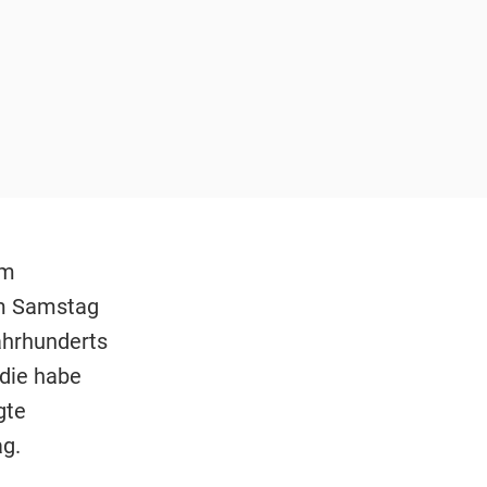
em
em Samstag
ahrhunderts
 die habe
gte
g.