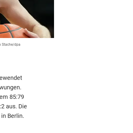
n Stache/dpa
gewendet
zwungen.
nem 85:79
:2 aus. Die
n Berlin.