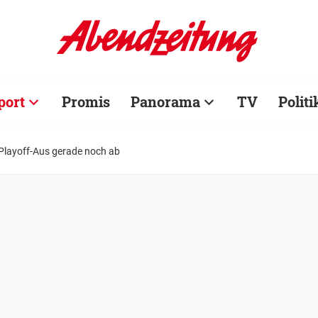
port
Promis
Panorama
TV
Politi
 Playoff-Aus gerade noch ab