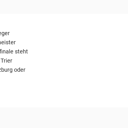
eger
eister
inale steht
 Trier
zburg oder