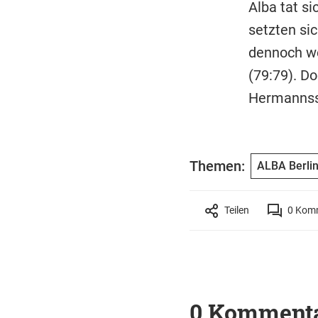
Alba tat si
setzten sic
dennoch we
(79:79). D
Hermannsso
Themen:
ALBA Berli
Teilen
0
Komm
0 Komment