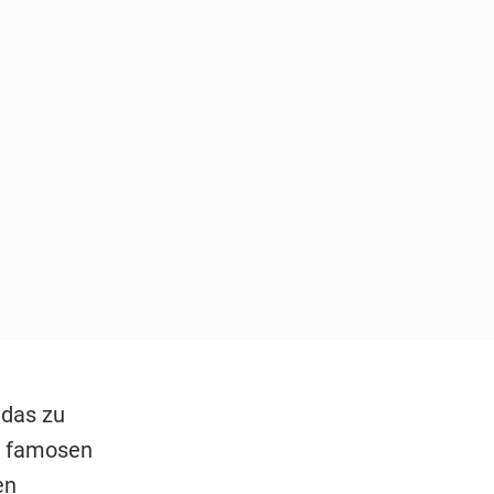
 das zu
en famosen
en