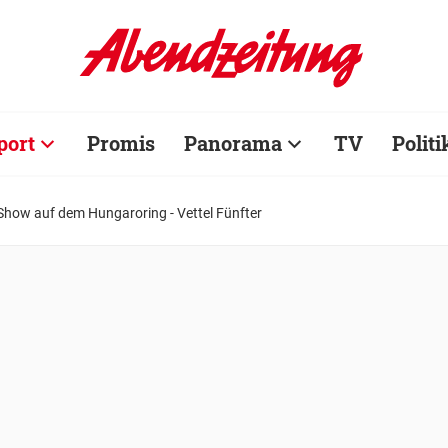
port
Promis
Panorama
TV
Politi
-Show auf dem Hungaroring - Vettel Fünfter