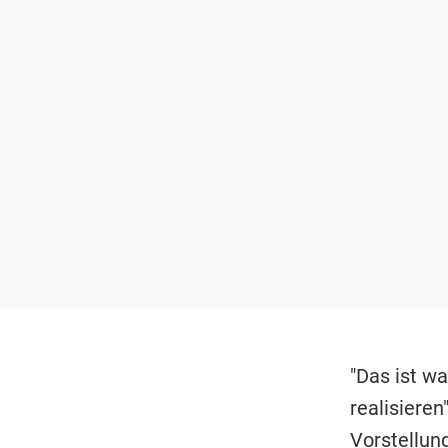
"Das ist w
realisiere
Vorstellun