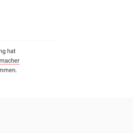
ng hat
umacher
ommen.