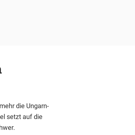
m
 mehr die Ungarn-
l setzt auf die
hwer.