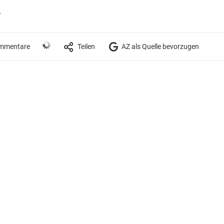
r
mmentare
Teilen
AZ als Quelle bevorzugen