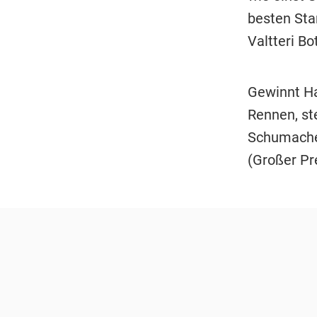
besten Sta
Valtteri Bo
Gewinnt Ha
Rennen, st
Schumacher
(Großer Pr