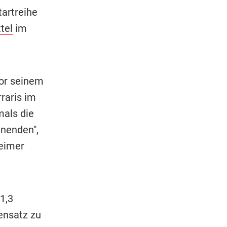
artreihe
tel
im
vor seinem
raris im
mals die
enenden",
heimer
1,3
ensatz zu