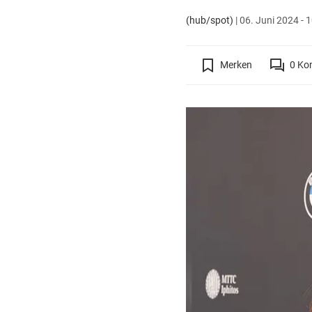
(hub/spot)
|
06. Juni 2024 - 
Merken
0
Ko