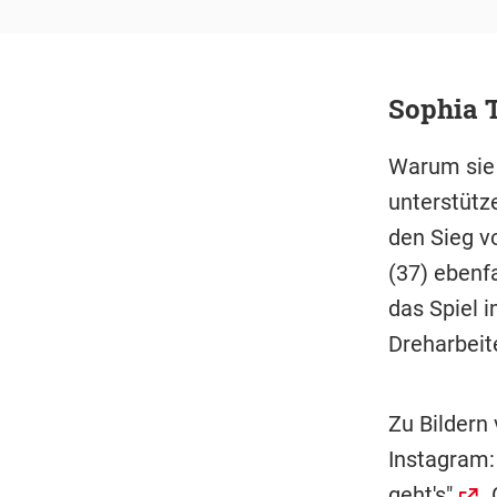
Sophia 
Warum sie 
unterstütz
den Sieg v
(37) ebenfa
das Spiel i
Dreharbeite
Zu Bildern
Instagram
geht's"
.