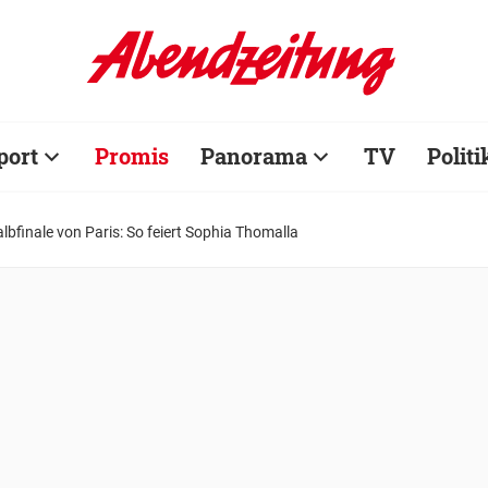
port
Promis
Panorama
TV
Politi
lbfinale von Paris: So feiert Sophia Thomalla