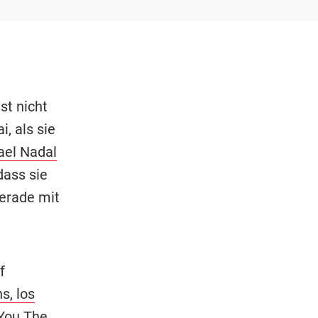
st nicht
, als sie
ael Nadal
dass sie
gerade mit
f
s, los
 You The