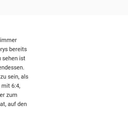
t immer
rys bereits
u sehen ist
endessen.
zu sein, als
mit 6:4,
der zum
at, auf den