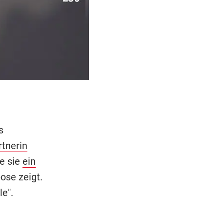
s
rtnerin
te sie
ein
ose zeigt.
e".