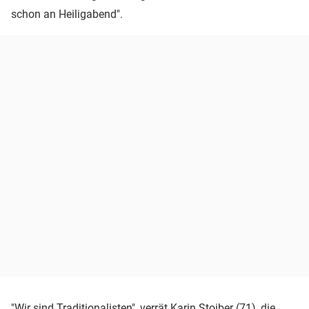
schon an Heiligabend".
"Wir sind Traditionalisten", verrät Karin
Stoiber
(71), die