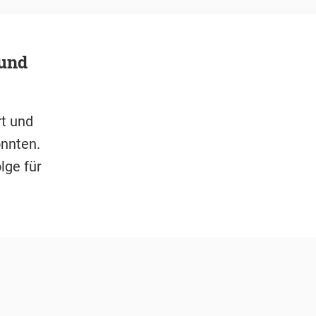
 und
rt und
onnten.
lge für