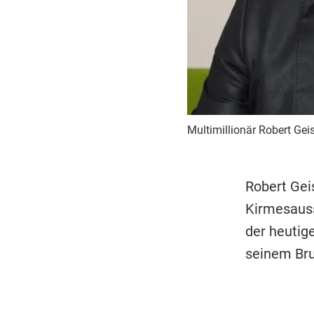
Multimillionär Robert Gei
Robert Gei
Kirmesauss
der heutig
seinem Br