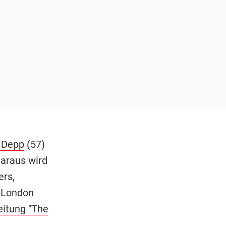
 Depp
(57)
araus wird
ers,
n London
eitung "The