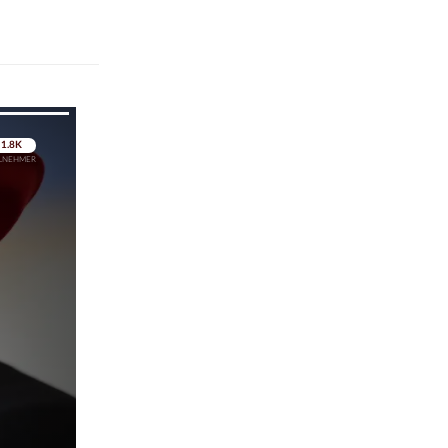
pringen
pringen