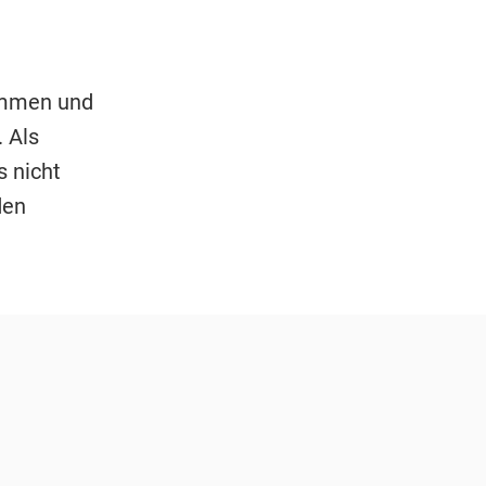
ommen und
 Als
 nicht
den