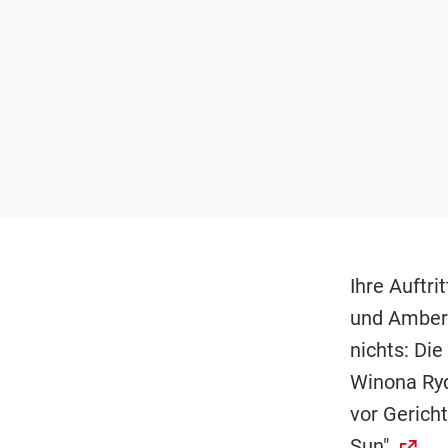
Ihre Auftr
und Amber 
nichts: Di
Winona Ryd
vor Gericht
Sun".