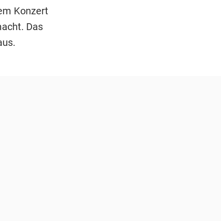
nem Konzert
macht. Das
aus.