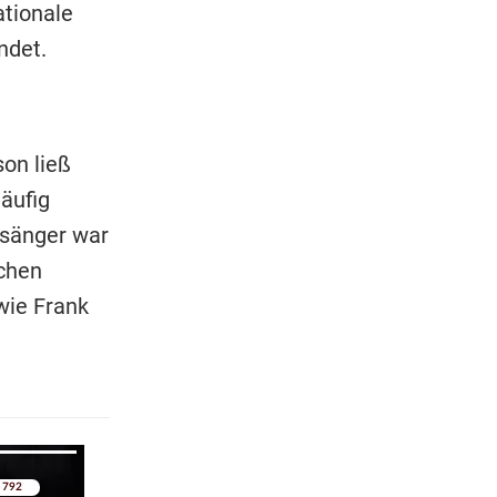
tionale
ndet.
on ließ
äufig
rsänger war
schen
wie Frank