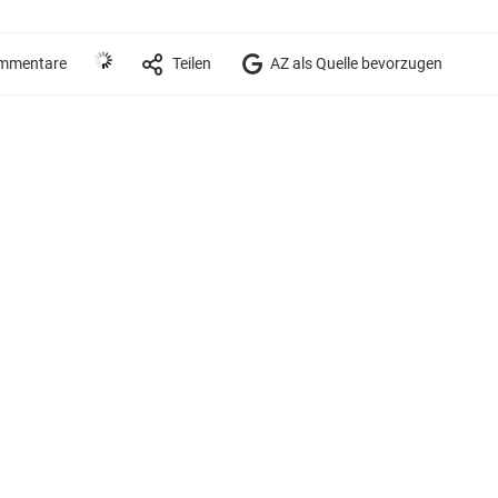
mmentare
Teilen
AZ als Quelle bevorzugen