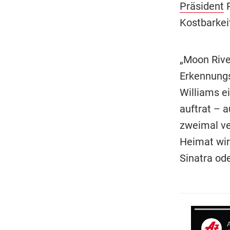
Präsident
R
Kostbarkei
„Moon Rive
Erkennungs
Williams e
auftrat – 
zweimal ve
Heimat wir
Sinatra od