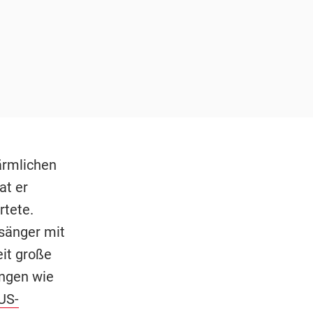
ärmlichen
at er
rtete.
sänger mit
eit große
ungen wie
US-