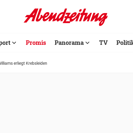
port
Promis
Panorama
TV
Politi
lliams erliegt Krebsleiden