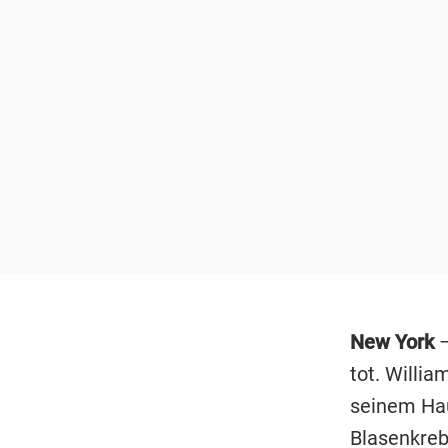
New York
–
tot. Willia
seinem Hau
Blasenkreb