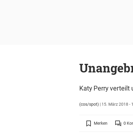
Unangebr
Katy Perry verteilt
(cos/spot)
|
15. März 2018 - 
Merken
0
Ko