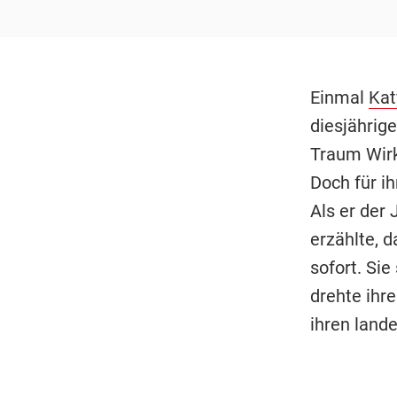
Einmal
Kat
diesjährig
Traum Wirk
Doch für ih
Als er der 
erzählte, d
sofort. Si
drehte ihre
ihren lande