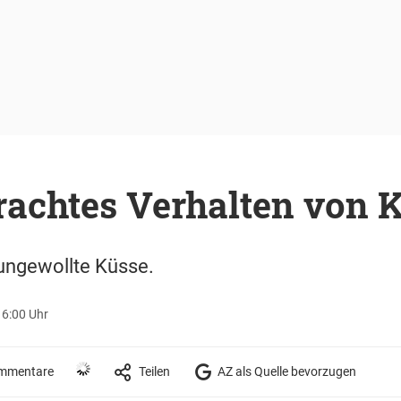
achtes Verhalten von K
 ungewollte Küsse.
16:00 Uhr
mmentare
Teilen
AZ als Quelle bevorzugen