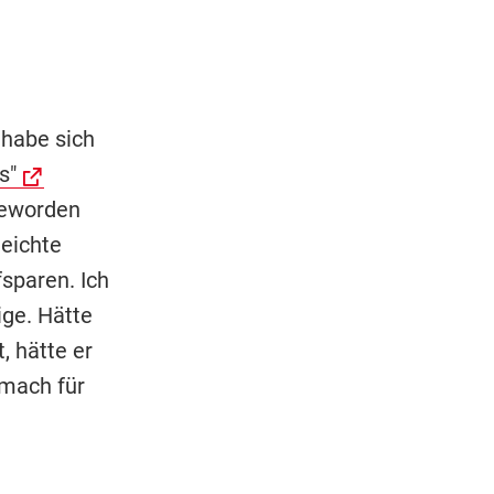
 habe sich
s"
 geworden
leichte
sparen. Ich
ige. Hätte
, hätte er
hmach für