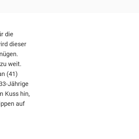
ür die
ird dieser
gnügen.
zu weit.
an (41)
 33-Jährige
m Kuss hin,
Lippen auf