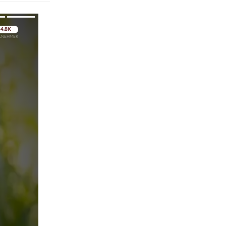
pringen
pringen