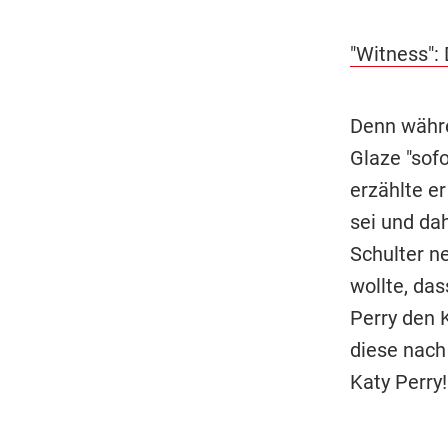
"Witness": 
Denn währe
Glaze "sof
erzählte e
sei und da
Schulter n
wollte, das
Perry den 
diese nach
Katy Perry!