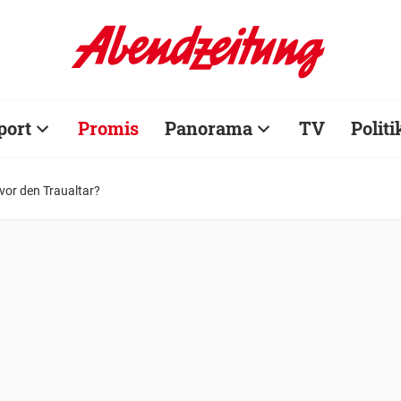
port
Promis
Panorama
TV
Politi
 vor den Traualtar?