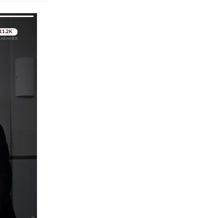
pringen
pringen