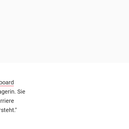
lboard
gerin. Sie
rriere
steht."