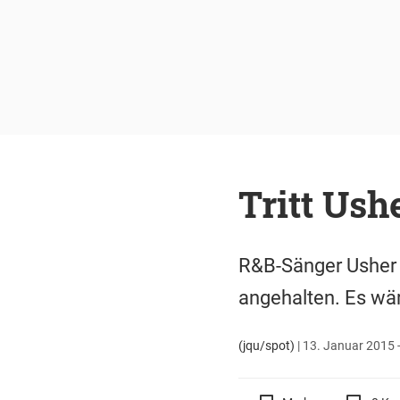
Tritt Ush
R&B-Sänger Usher 
angehalten. Es wä
(jqu/spot)
|
13. Januar 2015 -