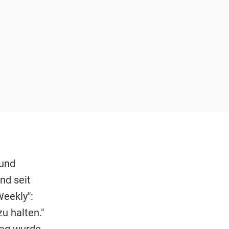
 und
nd seit
Weekly":
zu halten."
tag wurde