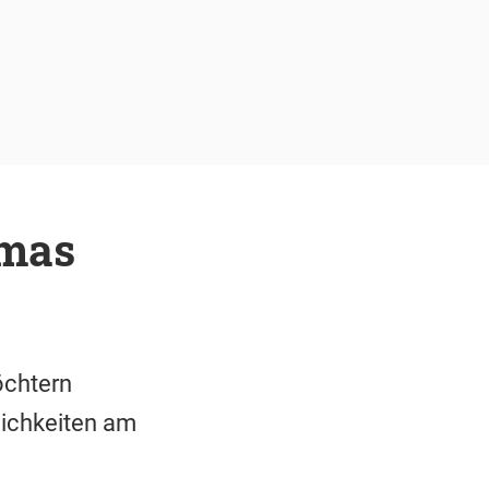
amas
öchtern
rlichkeiten am