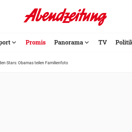
port
Promis
Panorama
TV
Politi
den Stars: Obamas teilen Familienfoto