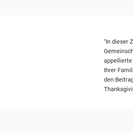
"In dieser 
Gemeinscha
appelliert
Ihrer Fami
den Beitra
Thanksgivi