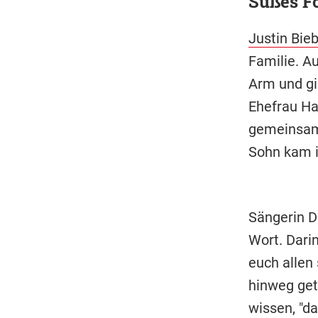
Süßes Fo
Justin Bie
Familie. A
Arm und gib
Ehefrau Hai
gemeinsame 
Sohn kam i
Sängerin D
Wort. Dari
euch allen 
hinweg gete
wissen, "da