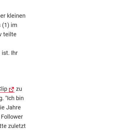
er kleinen
 (1) im
 teilte
i
st. Ihr
lip
zu
. "Ich bin
die Jahre
e Follower
te zuletzt