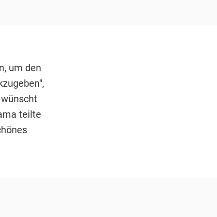
en, um den
kzugeben",
e wünscht
ama teilte
schönes