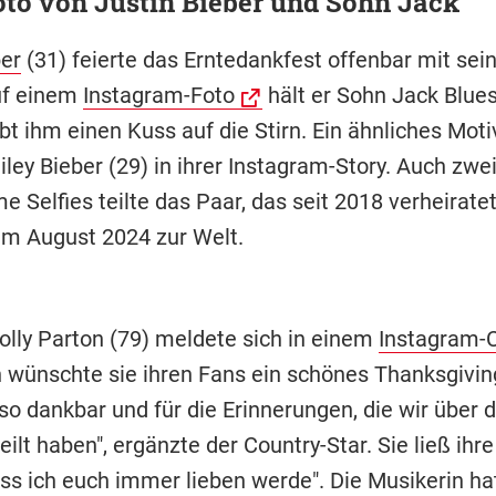
to von Justin Bieber und Sohn Jack
ber
(31) feierte das Erntedankfest offenbar mit sein
uf einem
Instagram-Foto
hält er Sohn Jack Blues
t ihm einen Kuss auf die Stirn. Ein ähnliches Motiv
ley Bieber (29) in ihrer Instagram-Story. Auch zwe
Selfies teilte das Paar, das seit 2018 verheiratet i
m August 2024 zur Welt.
olly Parton (79) meldete sich in einem
Instagram-C
n wünschte sie ihren Fans ein schönes Thanksgiving
so dankbar und für die Erinnerungen, die wir über 
ilt haben", ergänzte der Country-Star. Sie ließ ihr
ss ich euch immer lieben werde". Die Musikerin hat