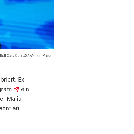
oll Call/Sipa USA/Action Press
riert. Ex-
agram
ein
ter Malia
lehnt an