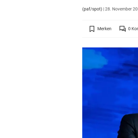
(paf/spot)
|
28. November 202
Merken
0
Ko