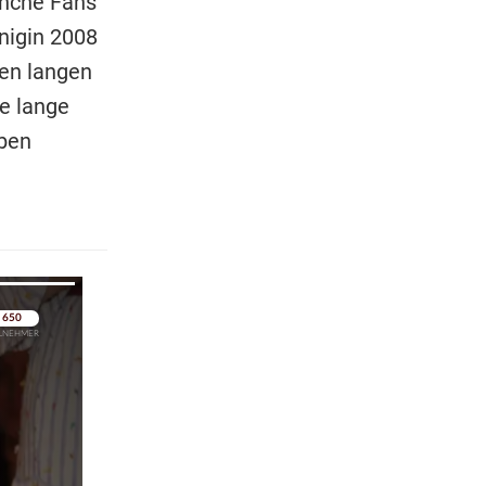
anche Fans
nigin 2008
en langen
ne lange
uben
pringen