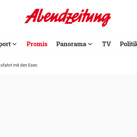
port
Promis
Panorama
TV
Politi
tsfahrt mit den Exen