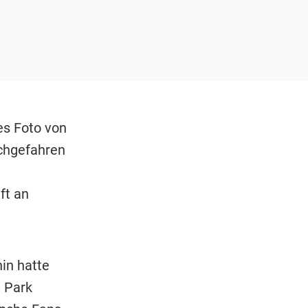
es Foto von
rchgefahren
ft an
in hatte
 Park