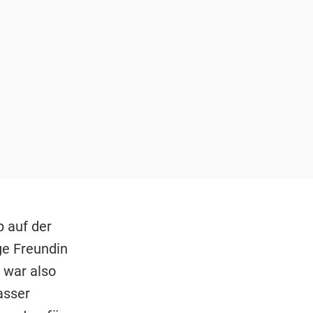
p auf der
ge Freundin
 war also
asser