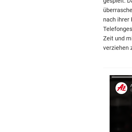
gespielt. 
überrasche
nach ihrer
Telefongesp
Zeit und m
verziehen 