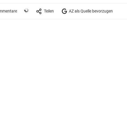
mmentare
Teilen
AZ als Quelle bevorzugen