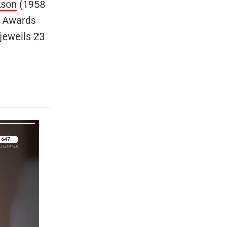
kson
(1958
4 Awards
jeweils 23
pringen