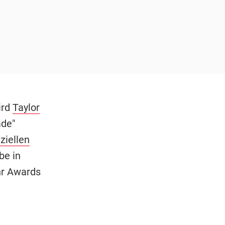
ird
Taylor
ade"
ziellen
be in
hr Awards