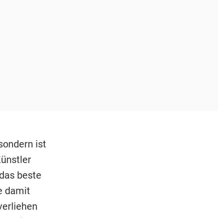
sondern ist
Künstler
 das beste
e damit
verliehen