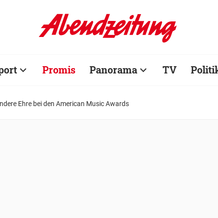
port
Promis
Panorama
TV
Politi
ondere Ehre bei den American Music Awards