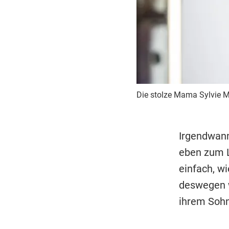
Die stolze Mama Sylvie M
Irgendwann
eben zum L
einfach, wi
deswegen w
ihrem Sohn 