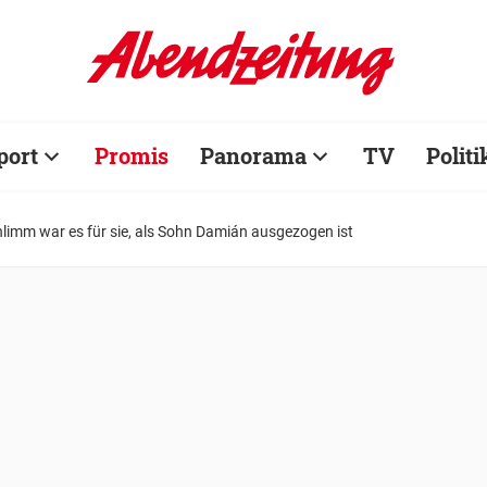
port
Promis
Panorama
TV
Politi
chlimm war es für sie, als Sohn Damián ausgezogen ist