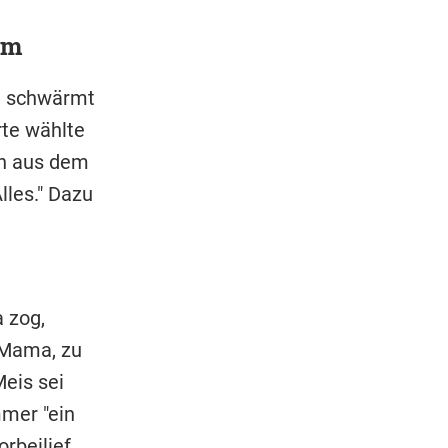
mm
", schwärmt
rte wählte
n aus dem
lles." Dazu
 zog,
e Mama, zu
Meis sei
mer "ein
rbeilief.