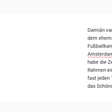
Damián van
dem ehema
Fußballkarr
Amsterda
habe die Ze
Rahmen ein
fast jeden
das Schöns