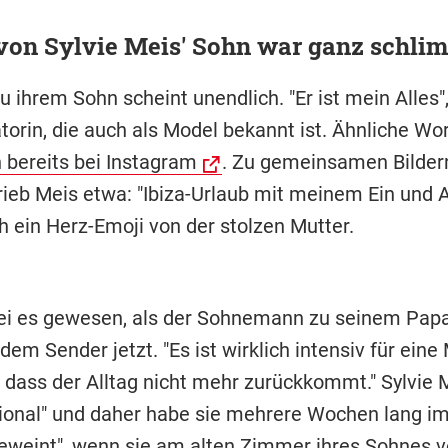
von Sylvie Meis' Sohn war ganz schli
u ihrem Sohn scheint unendlich. "Er ist mein Alles
torin, die auch als Model bekannt ist. Ähnliche Wo
h bereits bei Instagram
. Zu gemeinsamen Bilder
rieb Meis etwa: "Ibiza-Urlaub mit meinem Ein und A
h ein Herz-Emoji von der stolzen Mutter.
i es gewesen, als der Sohnemann zu seinem Papa
 dem Sender jetzt. "Es ist wirklich intensiv für ein
, dass der Alltag nicht mehr zurückkommt." Sylvie 
ional" und daher habe sie mehrere Wochen lang im
eweint", wenn sie am alten Zimmer ihres Sohnes vo