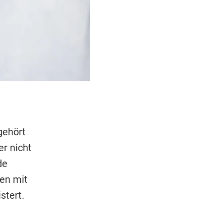
gehört
r nicht
de
en mit
stert.