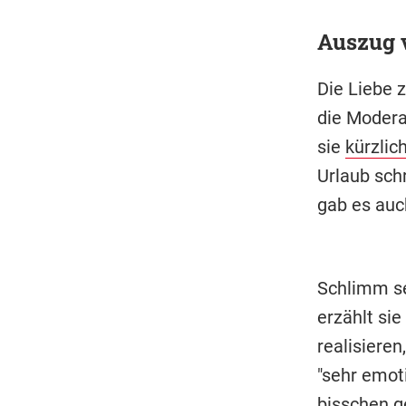
Auszug 
Die Liebe z
die Modera
sie
kürzlic
Urlaub sch
gab es auc
Schlimm se
erzählt sie
realisieren
"sehr emot
bisschen g