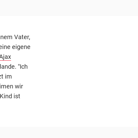
inem Vater,
eine eigene
Ajax
ande. "Ich
zt im
imen wir
Kind ist