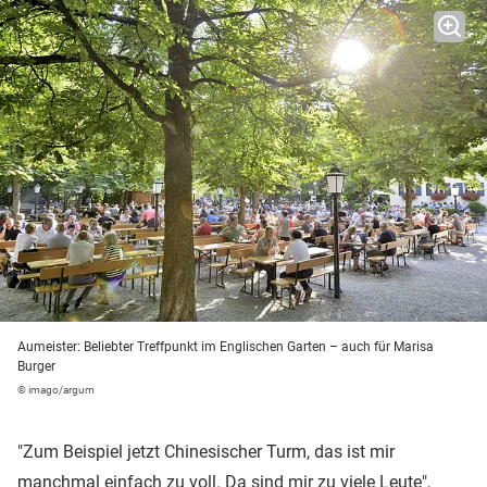
Aumeister: Beliebter Treffpunkt im Englischen Garten – auch für Marisa
Burger
© imago/argum
"Zum Beispiel jetzt Chinesischer Turm, das ist mir
manchmal einfach zu voll. Da sind mir zu viele Leute",