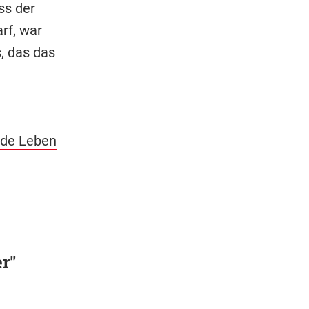
ss der
rf, war
, das das
nde Leben
r"