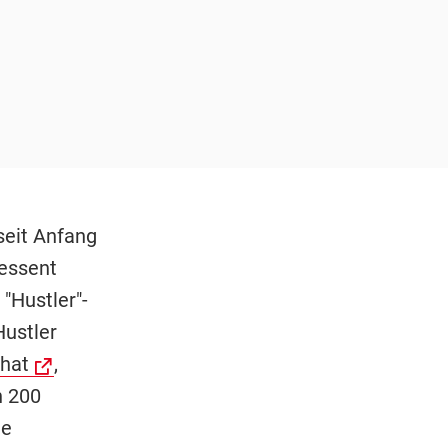
seit Anfang
essent
"Hustler"-
Hustler
 hat
,
n 200
ge