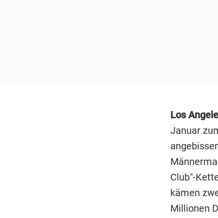
Los Angele
Januar zum
angebissen
Männermaga
Club"-Kett
kämen zwei
Millionen 