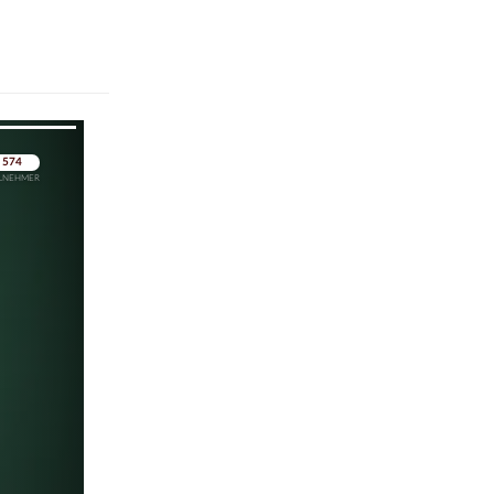
pringen
pringen