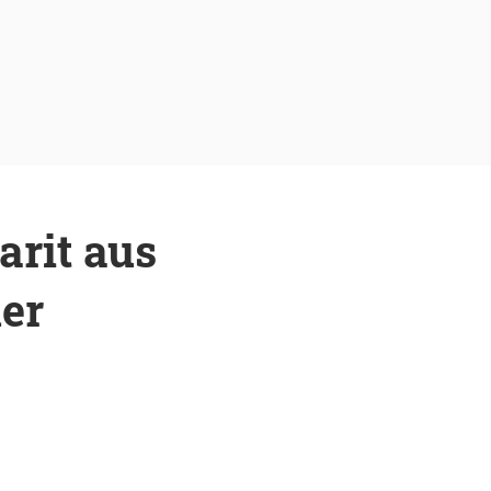
rit aus
er