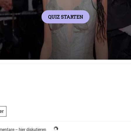
er
entare –
hier diskutieren