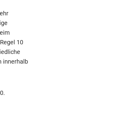
sehr
ige
beim
 Regel 10
iedliche
 innerhalb
0.