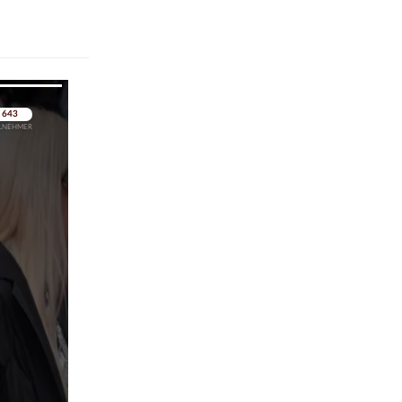
pringen
pringen