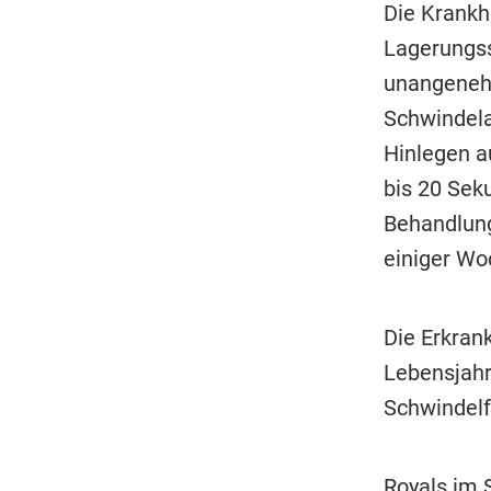
Die Krankh
Lagerungss
unangenehm
Schwindela
Hinlegen a
bis 20 Sek
Behandlung
einiger Wo
Die Erkrank
Lebensjahr
Schwindel
Royals im 