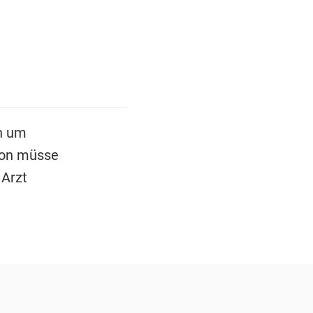
h um
kon müsse
 Arzt