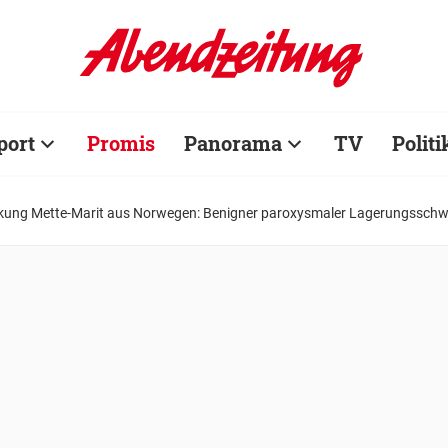
port
Promis
Panorama
TV
Politi
kung Mette-Marit aus Norwegen: Benigner paroxysmaler Lagerungsschw