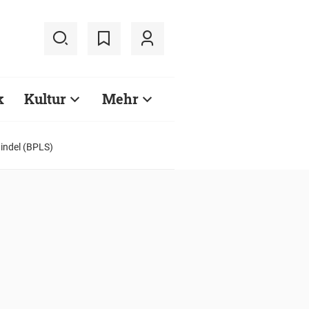
k
Kultur
Mehr
indel (BPLS)