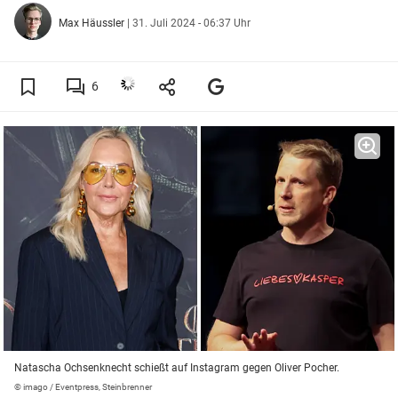
Max Häussler
|
31. Juli 2024 - 06:37 Uhr
6
Natascha Ochsenknecht schießt auf Instagram gegen Oliver Pocher.
© imago / Eventpress, Steinbrenner