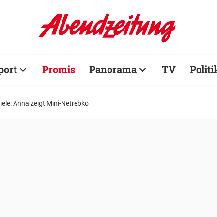
port
Promis
Panorama
TV
Politi
iele: Anna zeigt Mini-Netrebko