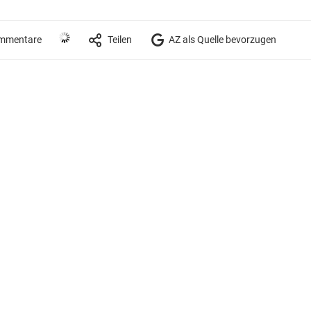
mmentare
Teilen
AZ als Quelle bevorzugen