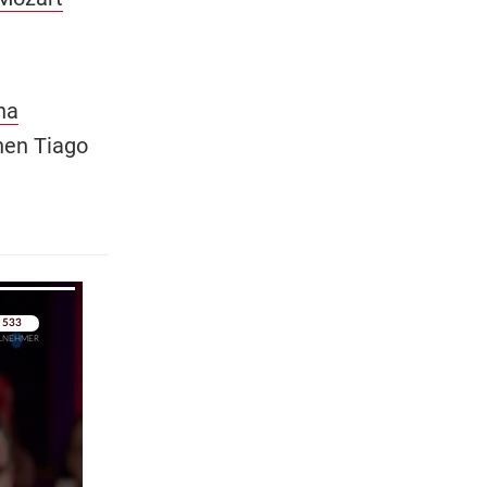
na
hen Tiago
pringen