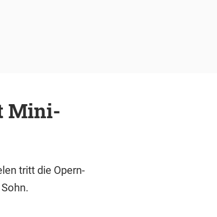
t Mini-
en tritt die Opern-
n Sohn.