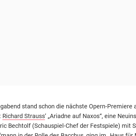
gabend stand schon die nächste Opern-Premiere 
:
Richard Strauss
’ „Ariadne auf Naxos“, eine Neuin
ric Bechtolf (Schauspiel-Chef der Festspiele) mit 
fmann
in der Rolle des Bacchus, ging im „Haus für