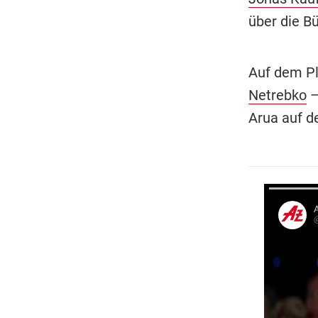
über die B
Auf dem Pl
Netrebko
–
Arua auf 