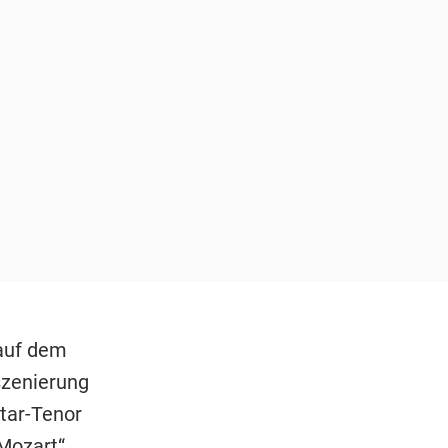
auf dem
szenierung
Star-Tenor
Mozart
“