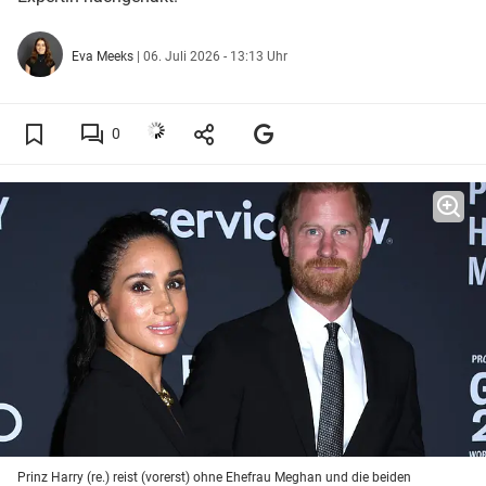
Eva Meeks
|
06. Juli 2026 - 13:13 Uhr
0
Prinz Harry (re.) reist (vorerst) ohne Ehefrau Meghan und die beiden