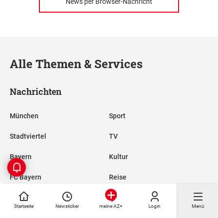
News per Browser-Nachricht
Alle Themen & Services
Nachrichten
München
Sport
Stadtviertel
TV
Bayern
Kultur
FC Bayern
Reise
TSV 1860
Nachhaltigkeit
Startseite
Newsticker
Login
Menü
meine AZ+
Promis