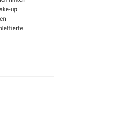
Make-up
den
lettierte.