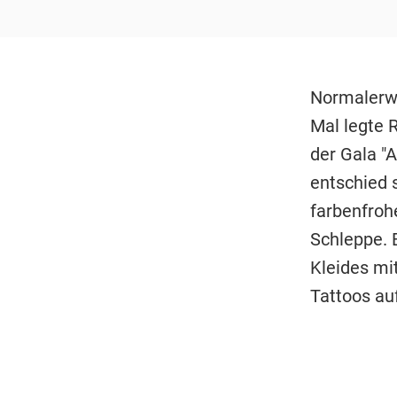
Normalerwei
Mal legte R
der Gala "A
entschied 
farbenfrohe
Schleppe. B
Kleides mi
Tattoos au