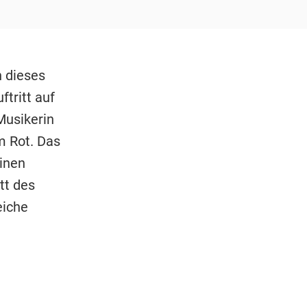
h dieses
ftritt auf
Musikerin
m Rot. Das
einen
tt des
eiche