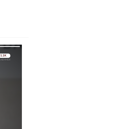
pringen
pringen