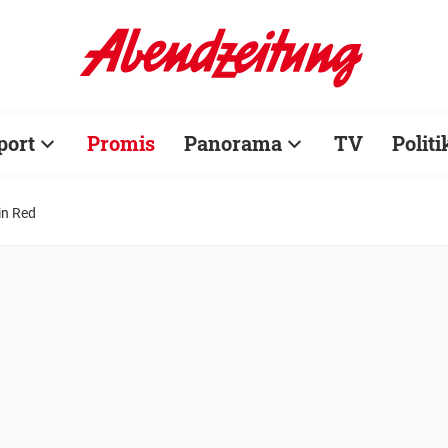
port
Promis
Panorama
TV
Politi
in Red