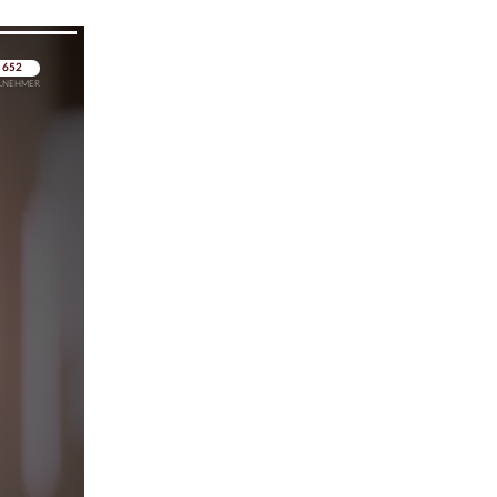
pringen
pringen