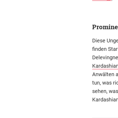
Promine
Diese Unge
finden Sta
Delevingne
Kardashian
Anwälten a
tun, was r
sehen, was
Kardashian