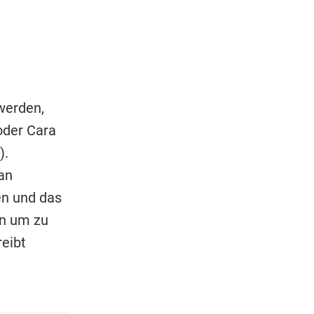
werden,
oder Cara
).
an
en und das
en um zu
eibt