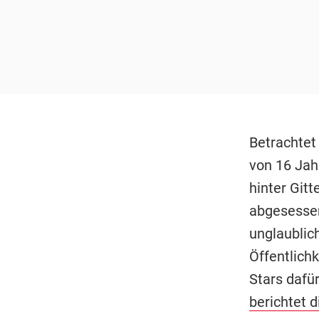
Betrachtet
von 16 Jah
hinter Git
abgesessen
unglaublic
Öffentlich
Stars dafür
berichtet d