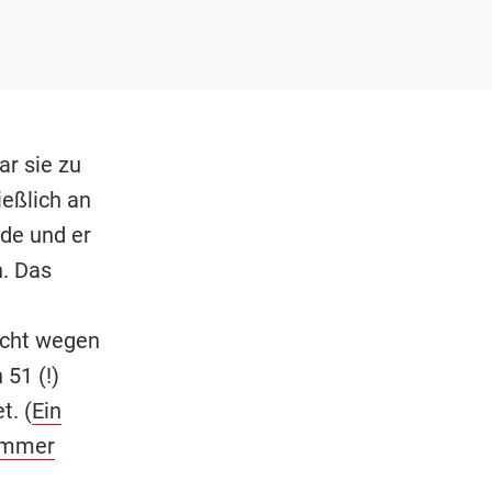
r sie zu
ießlich an
de und er
n. Das
echt wegen
 51 (!)
t. (
Ein
zimmer