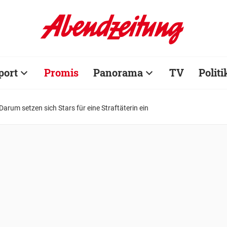
port
Promis
Panorama
TV
Politi
arum setzen sich Stars für eine Straftäterin ein