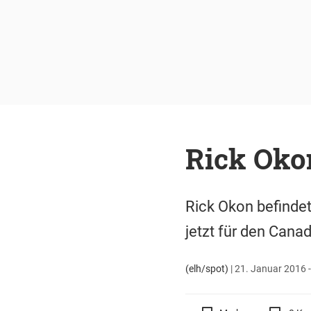
Rick Okon
Rick Okon befindet
jetzt für den Cana
(elh/spot)
|
21. Januar 2016 -