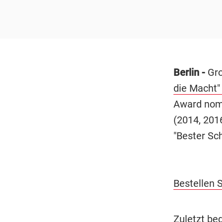
Berlin -
Gro
die Macht"
Award nomi
(2014, 201
"Bester Sc
Bestellen S
Zuletzt be