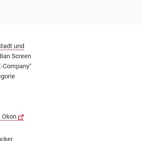
Stadt und
dian Screen
"X-Company"
egorie
k Okon
cker.