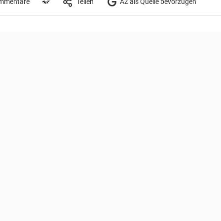
mmentare
Teilen
AZ als Quelle bevorzugen