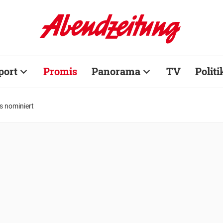
port
Promis
Panorama
TV
Politi
is nominiert