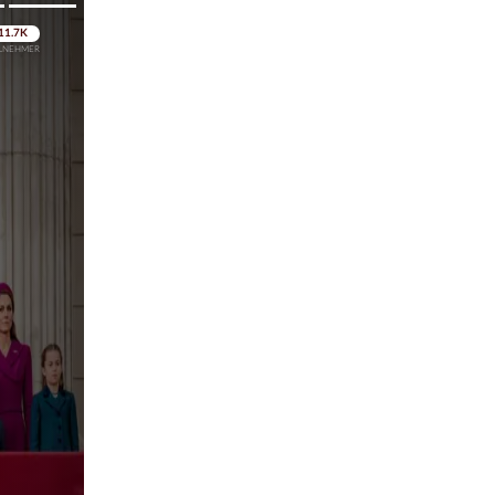
pringen
pringen