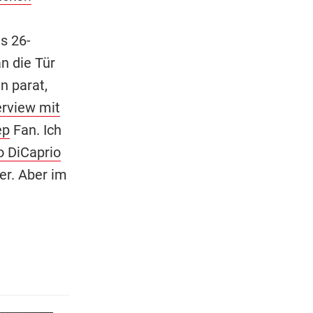
s 26-
n die Tür
n parat,
erview mit
ep
Fan. Ich
 DiCaprio
er. Aber im