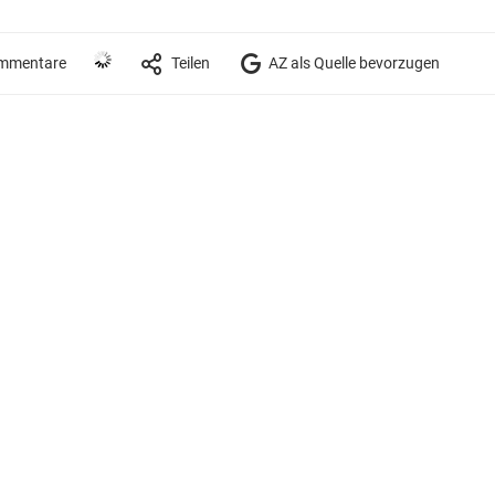
mmentare
Teilen
AZ als Quelle bevorzugen