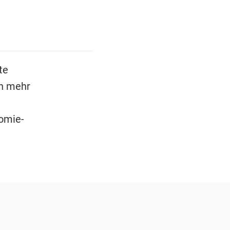
te
ch mehr
nomie-