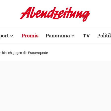
port
Promis
Panorama
TV
Politi
m bin ich gegen die Frauenquote