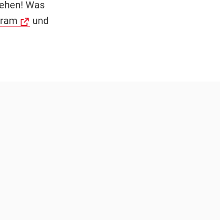
sehen! Was
gram
und