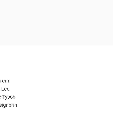
erem
-Lee
e Tyson
signerin