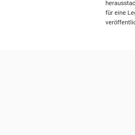
herausstac
für eine L
veröffentl