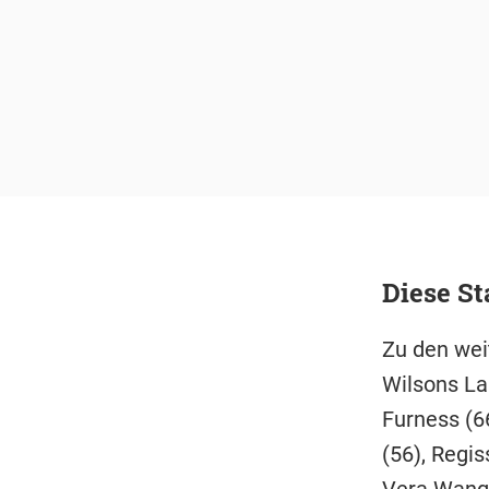
Diese S
Zu den wei
Wilsons L
Furness (6
(56), Regis