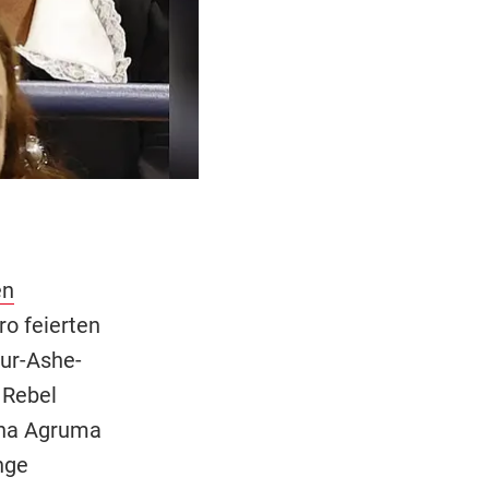
en
o feierten
hur-Ashe-
 Rebel
ona Agruma
nge