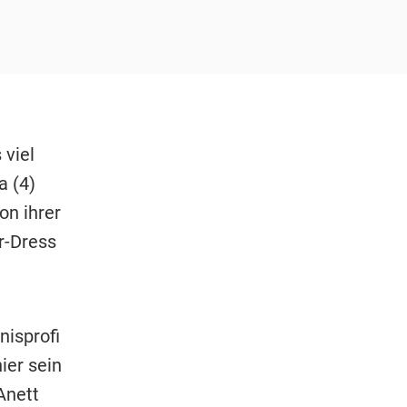
 viel
a (4)
on ihrer
r-Dress
nisprofi
ier sein
Anett