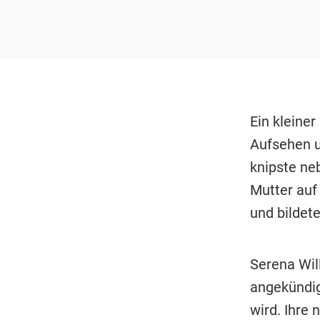
Ein kleiner
Aufsehen u
knipste neb
Mutter auf 
und bildet
Serena Will
angekündigt
wird. Ihre 