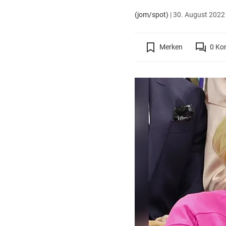
(jom/spot)
|
30. August 2022 
Merken
0
Ko