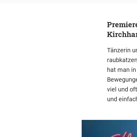
Premiere
Kirchhar
Tänzerin u
raubkatzen
hat man in
Bewegungen 
viel und of
und einfac