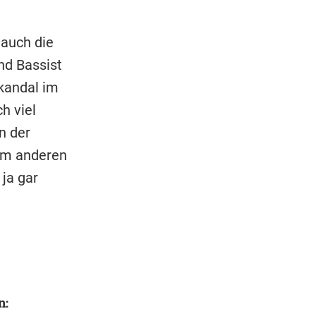
 auch die
nd Bassist
kandal im
ch viel
n der
um anderen
 ja gar
n: