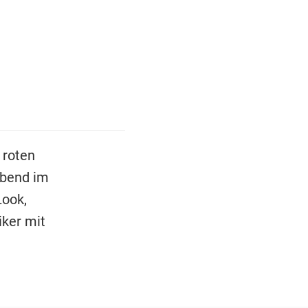
 roten
abend im
Look,
ker mit