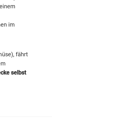
 einem
hen im
üse), fährt
dem
ecke selbst