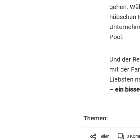
gehen. Wäh
hübschen H
Unternehme
Pool.
Und der Res
mit der Fa
Liebsten 
– ein bisse
Themen:
Teilen
0
Komm