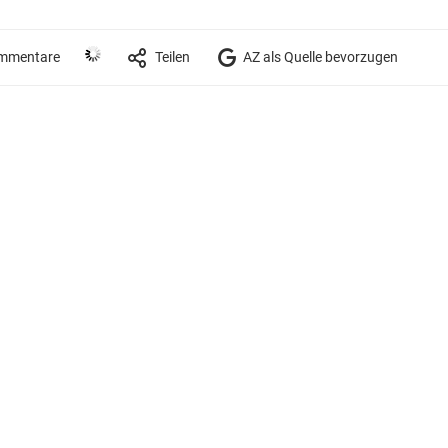
mmentare
Teilen
AZ als Quelle bevorzugen