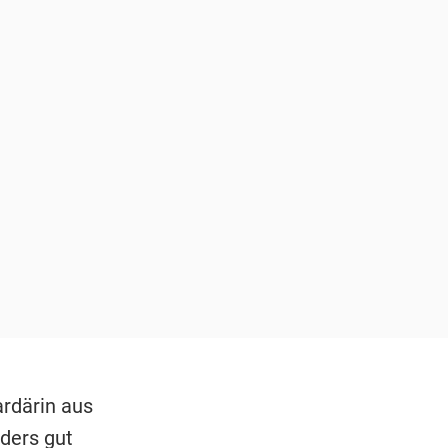
ardärin aus
nders gut