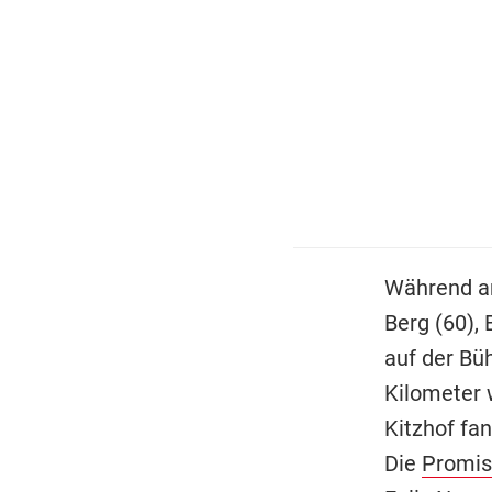
Während am
Berg (60),
auf der Bü
Kilometer w
Kitzhof fan
Die
Promis