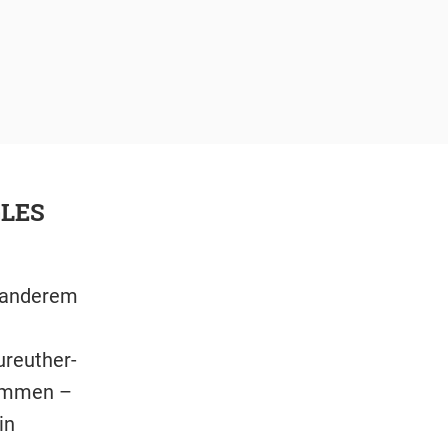
GLES
 anderem
ureuther-
sammen –
in