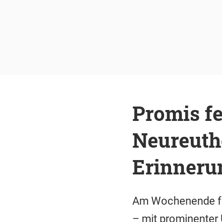
Promis fe
Neureuthe
Erinneru
Am Wochenende feie
– mit prominenter 