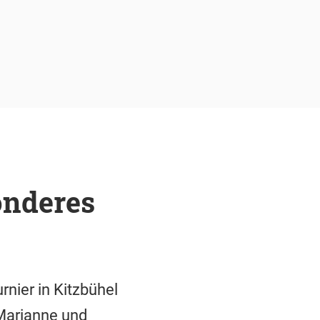
onderes
nier in Kitzbühel
 Marianne und