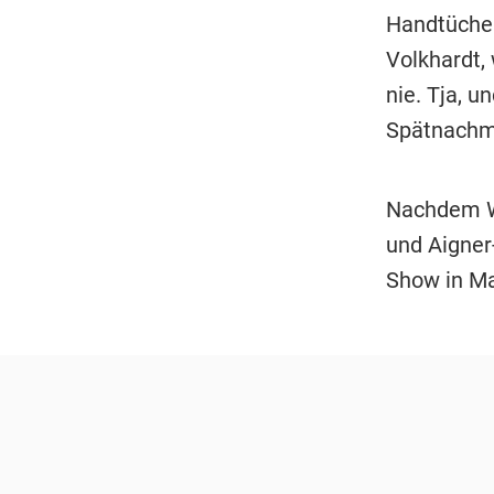
Handtücher
Volkhardt,
nie. Tja, u
Spätnachmi
Nachdem We
und Aigner
Show in Mai