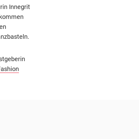
in Innegrit
ie kommen
ten
nzbasteln.
stgeberin
Fashion