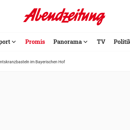
port
Promis
Panorama
TV
Politi
ntskranzbasteln im Bayerischen Hof