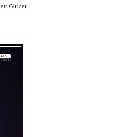
r: Glitzer
pringen
pringen