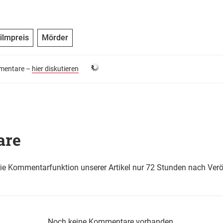
ilmpreis
Mörder
entare –
hier diskutieren
are
die Kommentarfunktion unserer Artikel nur 72 Stunden nach Verö
Noch keine Kommentare vorhanden.