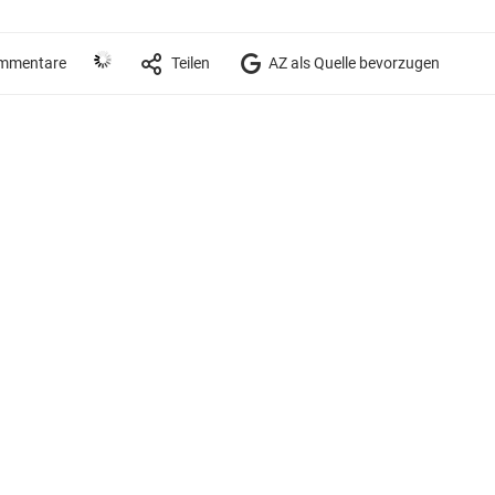
mmentare
Teilen
AZ als Quelle bevorzugen