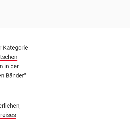
r Kategorie
tschen
n in der
ten Bänder"
rliehen,
reises