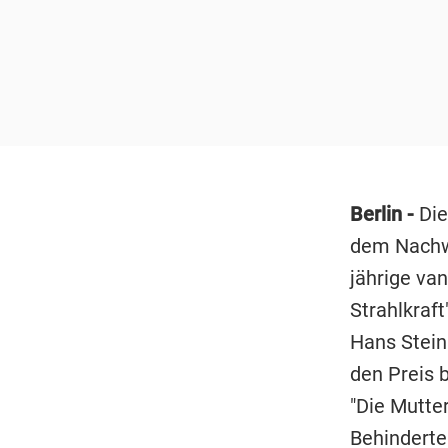
Berlin -
Die
dem Nachw
jährige va
Strahlkraft
Hans Steinb
den Preis b
"Die Mutte
Behinderte