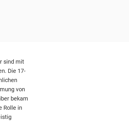
 sind mit
. Die 17-
nlichen
ilmung von
eiber bekam
 Rolle in
istig