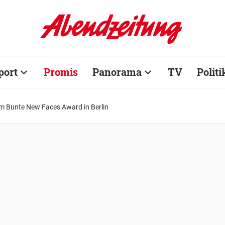
port
Promis
Panorama
TV
Politi
im Bunte New Faces Award in Berlin