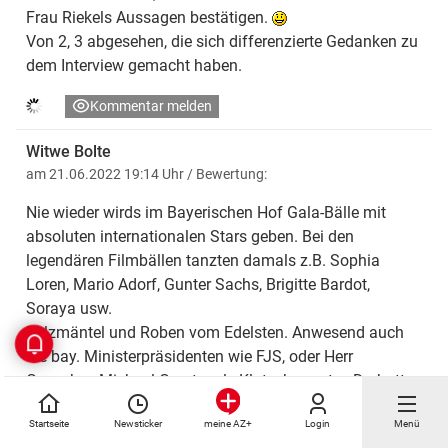
Frau Riekels Aussagen bestätigen.
Von 2, 3 abgesehen, die sich differenzierte Gedanken zu
dem Interview gemacht haben.
Kommentar melden
Witwe Bolte
am 21.06.2022 19:14 Uhr
/ Bewertung:
Nie wieder wirds im Bayerischen Hof Gala-Bälle mit
absoluten internationalen Stars geben. Bei den
legendären Filmbällen tanzten damals z.B. Sophia
Loren, Mario Adorf, Gunter Sachs, Brigitte Bardot,
Soraya usw.
Pelzmäntel und Roben vom Edelsten. Anwesend auch
die bay. Ministerpräsidenten wie FJS, oder Herr
Genscher. Michael Graeter als Klatschreporter. Da hatte
die Bunte ordentlich was zu berichten.
Startseite
Newsticker
Login
Menü
meine AZ+
Auch im Deutschen Theater edle Bälle, z.B. mit Hugo