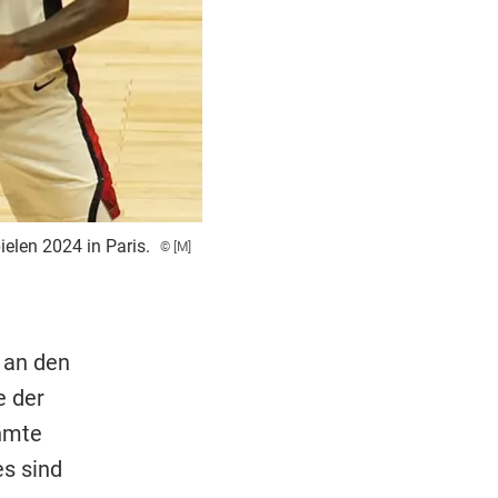
elen 2024 in Paris.
© [M]
 an den
e der
ühmte
es sind