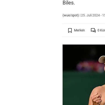
Biles.
(wue/spot)
|
25. Juli 2024 - 1
Merken
0
Ko