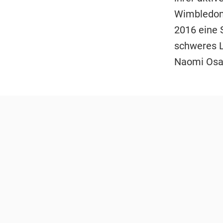
Wimbledon-
2016 eine 
schweres L
Naomi Osak