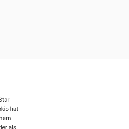
Star
kio hat
mern
der als