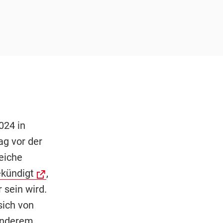
024 in
ag vor der
eiche
ekündigt
,
r sein wird.
sich von
 anderem