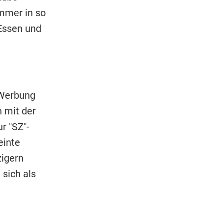
immer in so
 Essen und
 Werbung
 mit der
r "SZ"-
einte
zigern
sich als