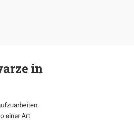
warze in
aufzuarbeiten.
o einer Art