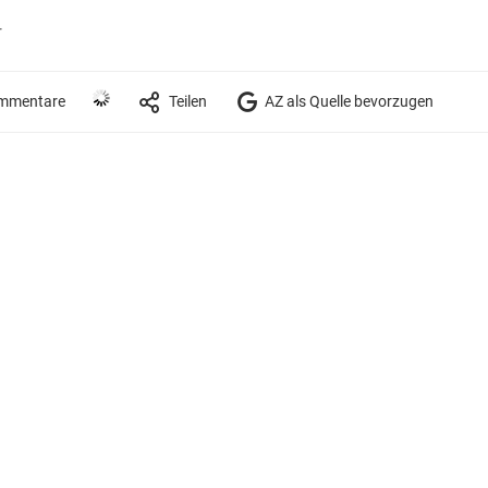
r
mmentare
Teilen
AZ als Quelle bevorzugen