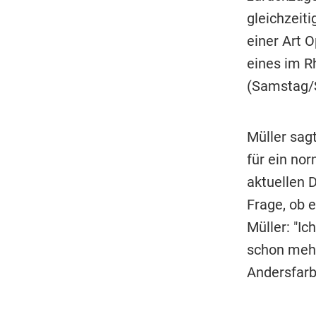
gleichzeit
einer Art O
eines im R
(Samstag/
Müller sag
für ein no
aktuellen D
Frage, ob 
Müller: "Ic
schon mehr
Andersfarb