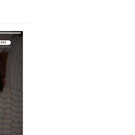
pringen
pringen