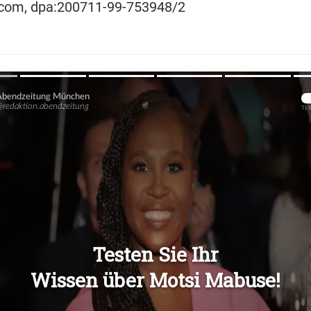
ocom, dpa:200711-99-753948/2
Übers
Übers