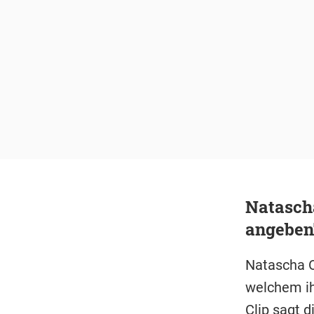
Natascha
angeben
Natascha O
welchem ih
Clip sagt 