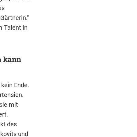
es
Gärtnerin."
 Talent in
h kann
 kein Ende.
rtensien.
sie mit
rt.
kt des
kovits und