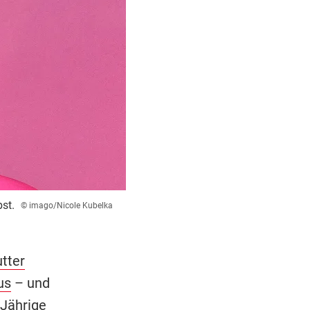
st.
© imago/Nicole Kubelka
tter
us
– und
-Jährige