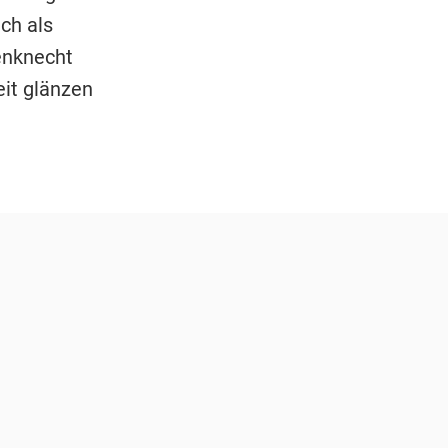
uch als
enknecht
eit glänzen