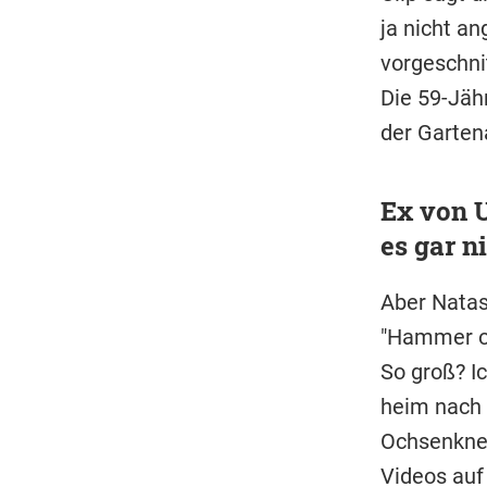
ja nicht an
vorgeschnit
Die 59-Jäh
der Garten
Ex von U
es gar n
Aber Natas
"Hammer od
So groß? Ic
heim nach 
Ochsenknec
Videos auf