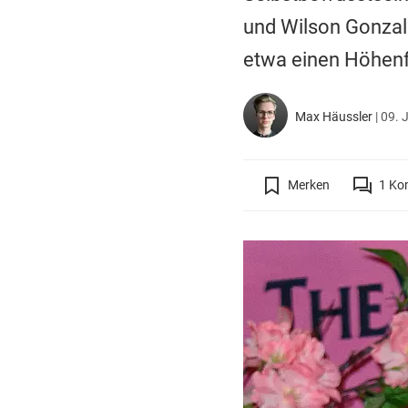
und Wilson Gonzale
etwa einen Höhenf
Max Häussler
|
09. 
Merken
1
Ko