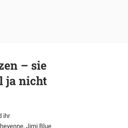
en – sie
l ja nicht
 ihr
Cheyenne, Jimi Blue