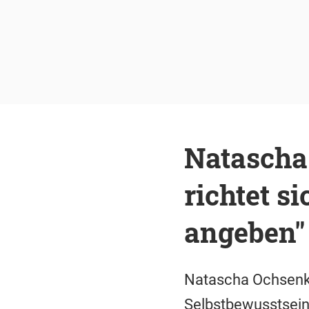
Natascha
richtet si
angeben"
Natascha Ochsenkne
Selbstbewusstsein.