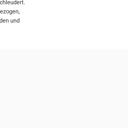
chleudert.
gezogen,
rden und