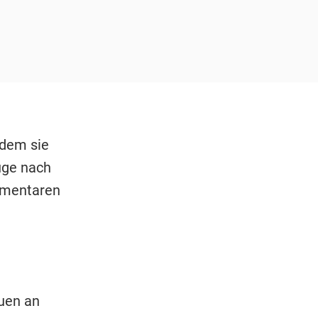
 dem sie
üge nach
ommentaren
auen an