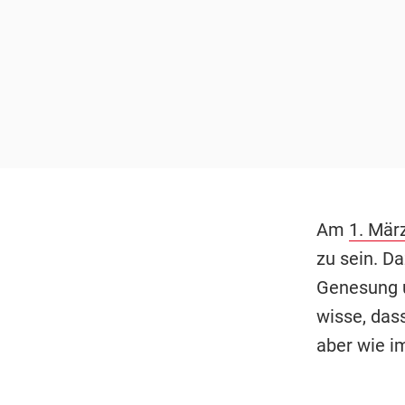
Am
1. März
zu sein. Da
Genesung u
wisse, das
aber wie im