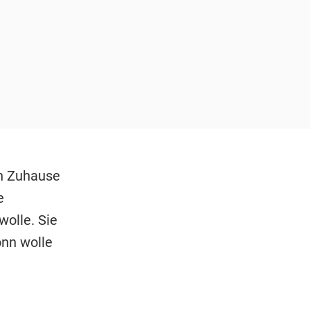
en Zuhause
e
olle. Sie
onn wolle