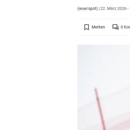
(wue/spot)
|
22. März 2026 - 
Merken
0
Ko