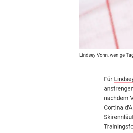
Lindsey Vonn, wenige Tag
Für
Lindse
anstrengen
nachdem V
Cortina d'A
Skirennläu
Trainingsfo