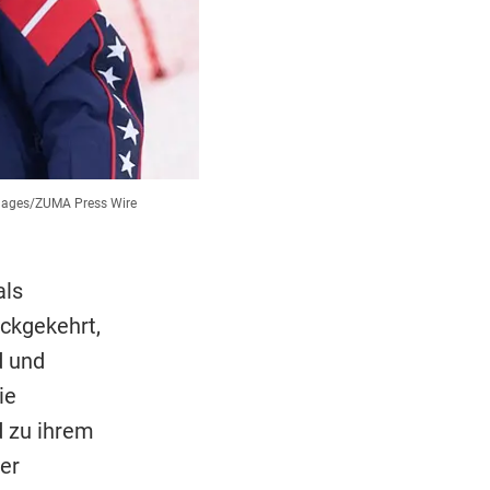
ages/ZUMA Press Wire
als
ückgekehrt,
d und
ie
d zu ihrem
er