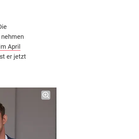
Die
a nehmen
im April
t er jetzt