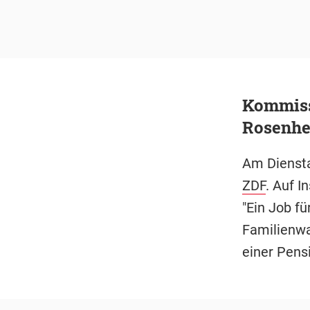
Kommissa
Rosenhe
Am Diensta
ZDF
. Auf I
"Ein Job f
Familienwa
einer Pensi