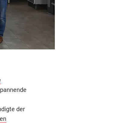
e
 spannende
ndigte der
ren