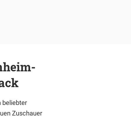
nheim-
back
 beliebter
reuen Zuschauer