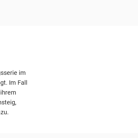
gsserie im
t. Im Fall
 ihrem
steig,
azu.