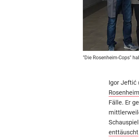
"Die Rosenheim-Cops" hab
Igor Jeftić
Rosenheim
Fälle. Er g
mittlerwei
Schauspiel
enttäuscht