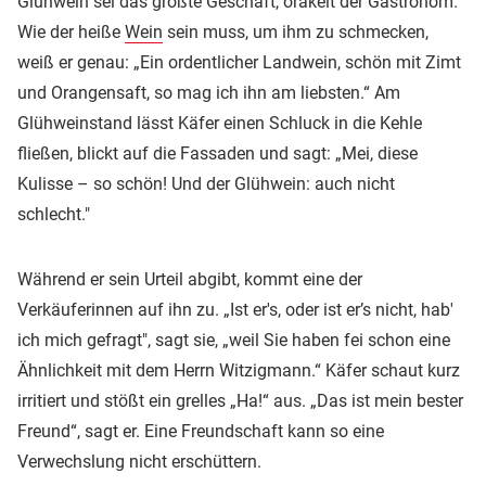
Glühwein sei das größte Geschäft, orakelt der Gastronom.
Wie der heiße
Wein
sein muss, um ihm zu schmecken,
weiß er genau: „Ein ordentlicher Landwein, schön mit Zimt
und Orangensaft, so mag ich ihn am liebsten.“ Am
Glühweinstand lässt Käfer einen Schluck in die Kehle
fließen, blickt auf die Fassaden und sagt: „Mei, diese
Kulisse – so schön! Und der Glühwein: auch nicht
schlecht."
Während er sein Urteil abgibt, kommt eine der
Verkäuferinnen auf ihn zu. „Ist er's, oder ist er’s nicht, hab'
ich mich gefragt", sagt sie, „weil Sie haben fei schon eine
Ähnlichkeit mit dem Herrn Witzigmann.“ Käfer schaut kurz
irritiert und stößt ein grelles „Ha!“ aus. „Das ist mein bester
Freund“, sagt er. Eine Freundschaft kann so eine
Verwechslung nicht erschüttern.