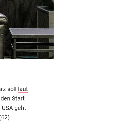
rz soll
laut
den Start
r USA geht
(62)