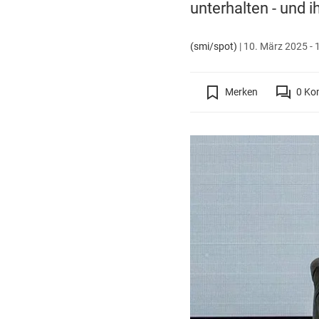
unterhalten - und i
(smi/spot)
|
10. März 2025 - 
Merken
0
Ko