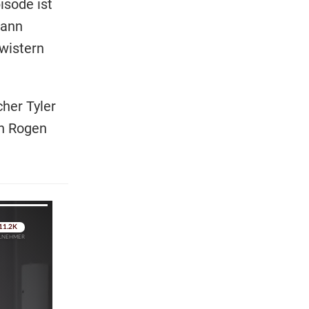
isode ist
dann
hwistern
her Tyler
th Rogen
pringen