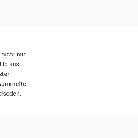
 nicht nur
ild aus
sten
d sammelte
pisoden.