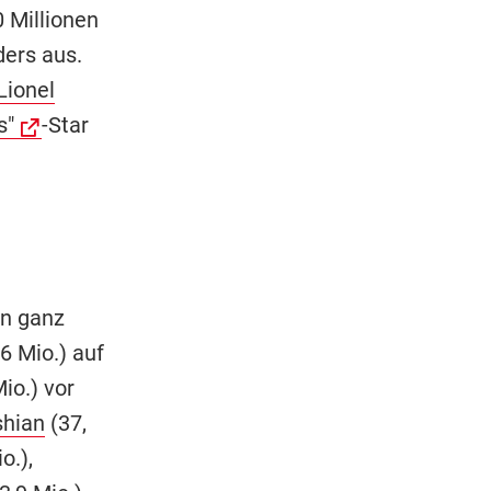
 Millionen
ders aus.
Lionel
s"
-Star
nn ganz
6 Mio.) auf
io.) vor
hian
(37,
o.),