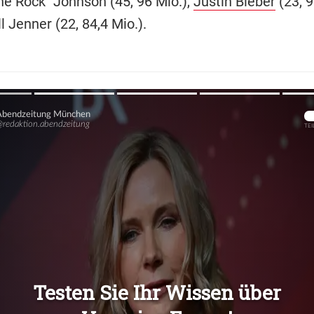
e Rock" Johnson (45, 96 Mio.),
Justin Bieber
(23, 9
 Jenner (22, 84,4 Mio.).
Übers
Übers