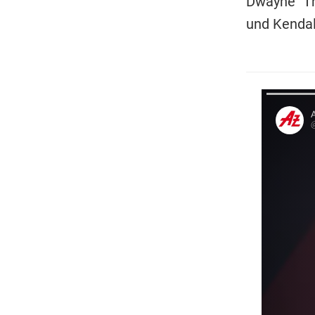
Dwayne "Th
und Kendall