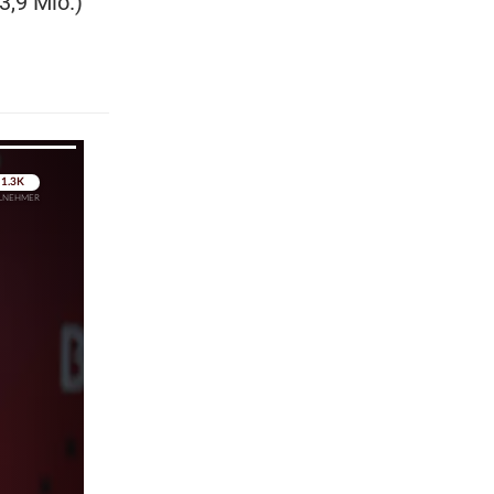
3,9 Mio.)
pringen
pringen