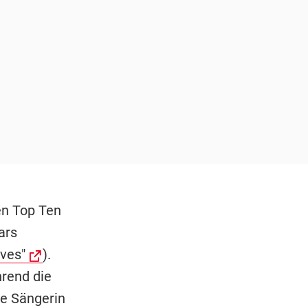
en Top Ten
ars
ves"
).
hrend die
e Sängerin