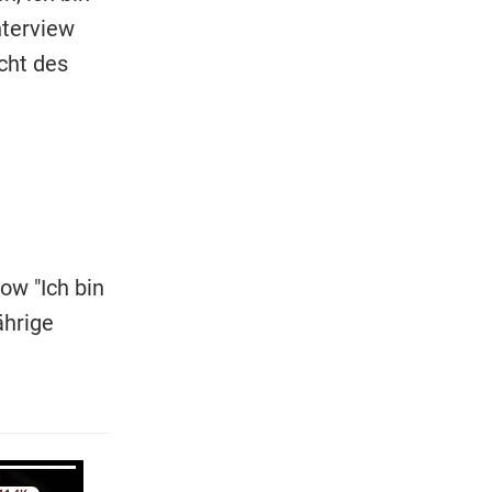
nterview
cht des
ow "Ich bin
ährige