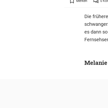
Merken
0
Ko
Die früher
schwanger.
es dann so
Fernsehse
Melanie