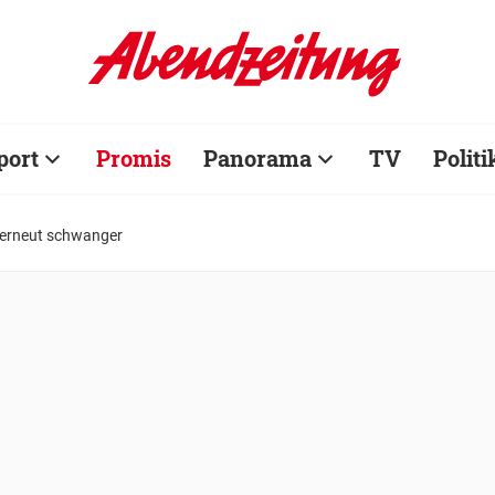
port
Promis
Panorama
TV
Politi
t erneut schwanger