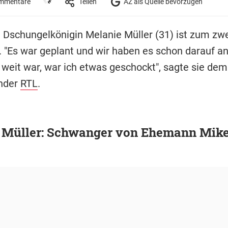
mmentare
Teilen
AZ als Quelle bevorzugen
e Dschungelkönigin Melanie Müller (31) ist zum zw
 "Es war geplant und wir haben es schon darauf an
 weit war, war ich etwas geschockt", sagte sie dem
nder
RTL
.
 Müller: Schwanger von Ehemann Mik