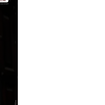
pringen
pringen