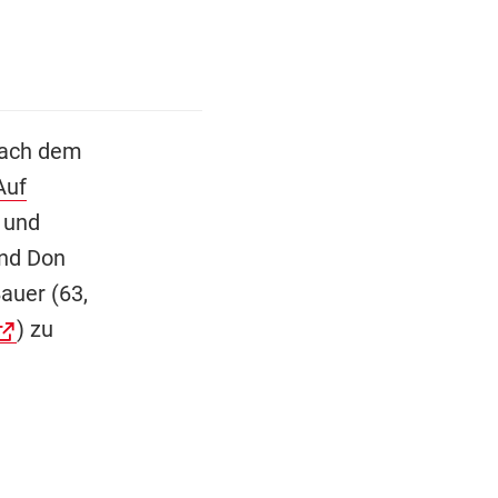
nach dem
Auf
 und
ind Don
auer (63,
) zu