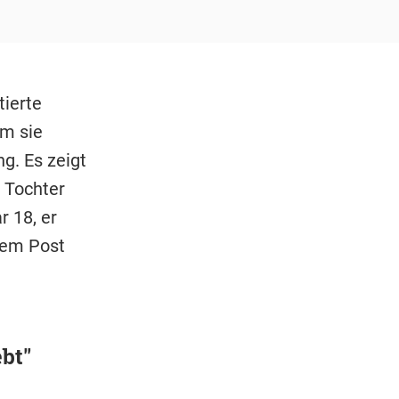
tierte
em sie
g. Es zeigt
 Tochter
r 18, er
hrem Post
bt"