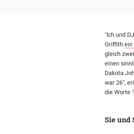
"Ich und D
Griffith
ein
gleich zwe
einen sinn
Dakota Joh
war 26", er
die Worte "
Sie und 