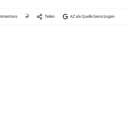
mmentare
Teilen
AZ als Quelle bevorzugen