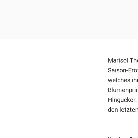
Marisol Th
Saison-Erö
welches ih
Blumenprin
Hingucker.
den letzten