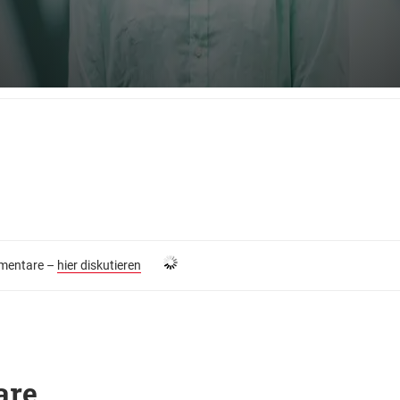
entare –
hier diskutieren
are