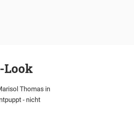
e-Look
Marisol Thomas in
tpuppt - nicht