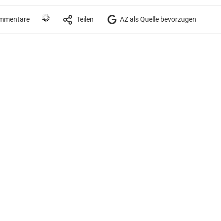
mmentare
Teilen
AZ als Quelle bevorzugen