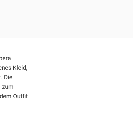
Opera
enes Kleid,
. Die
d zum
 dem Outfit