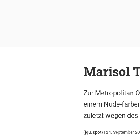
Marisol 
Zur Metropolitan 
einem Nude-farbene
zuletzt wegen des 
(jqu/spot)
|
24. September 20