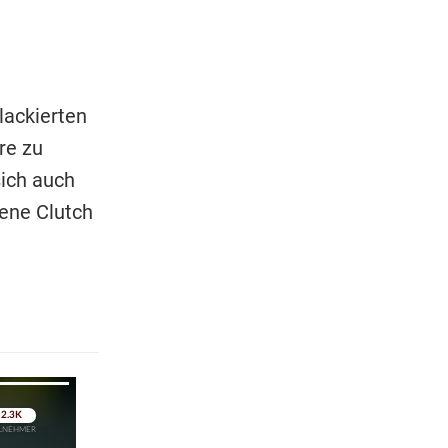
lackierten
re zu
sich auch
dene Clutch
pringen