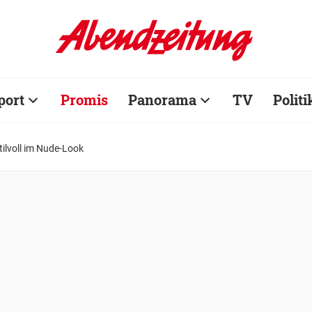
port
Promis
Panorama
TV
Politi
ilvoll im Nude-Look