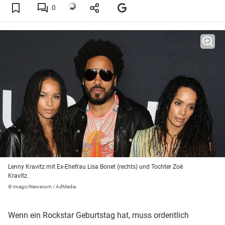
0
Lenny Kravitz mit Ex-Ehefrau Lisa Bonet (rechts) und Tochter Zoë
Kravitz.
© imago/Newscom / AdMedia
Wenn ein Rockstar Geburtstag hat, muss ordentlich