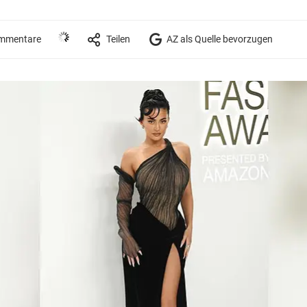
mmentare
Teilen
AZ als Quelle bevorzugen