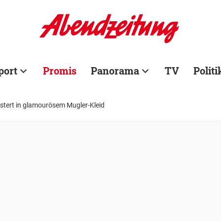
port
Promis
Panorama
TV
Politi
istert in glamourösem Mugler-Kleid