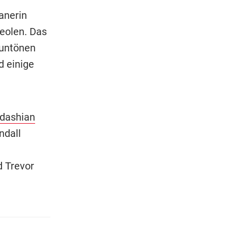
anerin
eolen. Das
auntönen
d einige
dashian
ndall
 Trevor