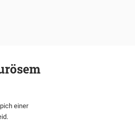
ourösem
pich einer
id.