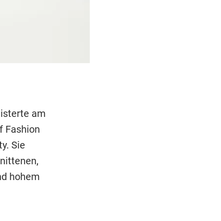
eisterte am
f Fashion
y. Sie
nittenen,
und hohem