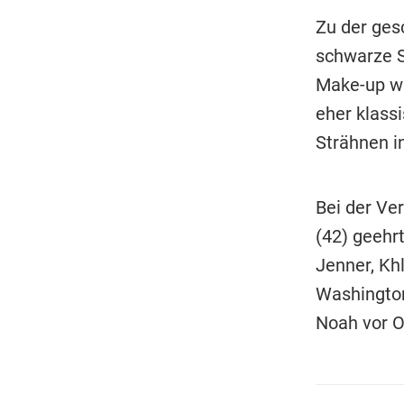
Zu der ges
schwarze S
Make-up wa
eher klass
Strähnen in
Bei der Ve
(42) geehr
Jenner, Khl
Washingto
Noah vor O