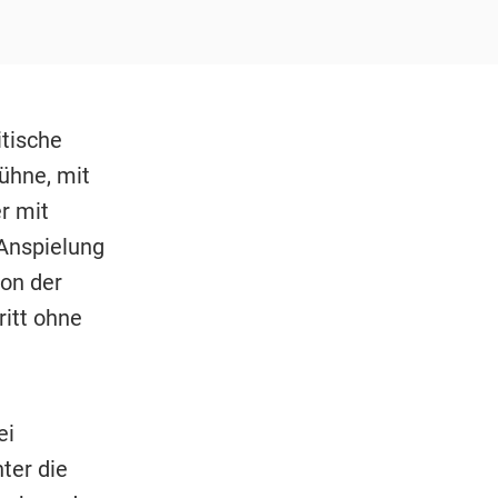
itische
ühne, mit
r mit
 Anspielung
on der
ritt ohne
ei
nter die