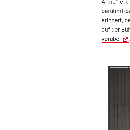
Arme", erk
berühmt-b
erinnert, b
auf der Bü
vorüber