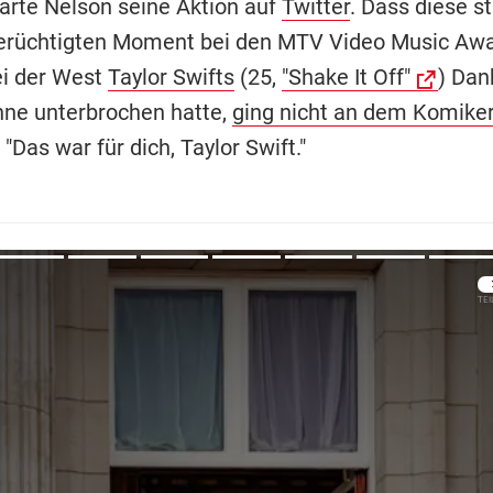
lärte Nelson seine Aktion auf
Twitter
. Dass diese s
erüchtigten Moment bei den MTV Video Music Aw
ei der West
Taylor Swifts
(25,
"Shake It Off"
) Dan
hne unterbrochen hatte,
ging nicht an dem Komike
: "Das war für dich, Taylor Swift."
Übers