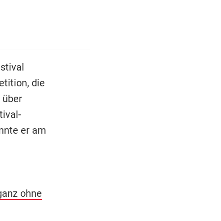
stival
tition, die
 über
ival-
onnte er am
 ganz ohne