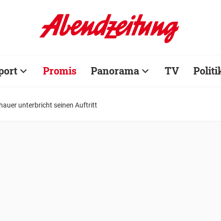
port
Promis
Panorama
TV
Politi
auer unterbricht seinen Auftritt