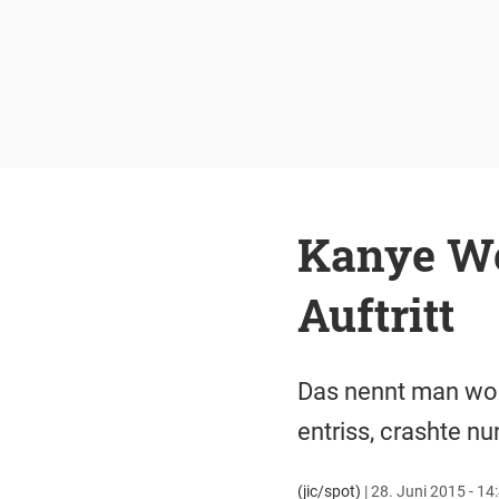
Kanye We
Auftritt
Das nennt man woh
entriss, crashte nu
(jic/spot)
|
28. Juni 2015 - 14