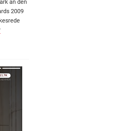
tark an den
ards 2009
kesrede
r
pringen