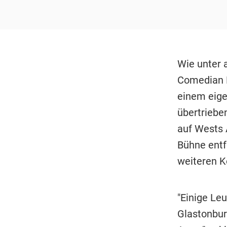
Wie unter
Comedian L
einem eige
übertriebe
auf Wests
Bühne entfe
weiteren K
"Einige Leu
Glastonbury