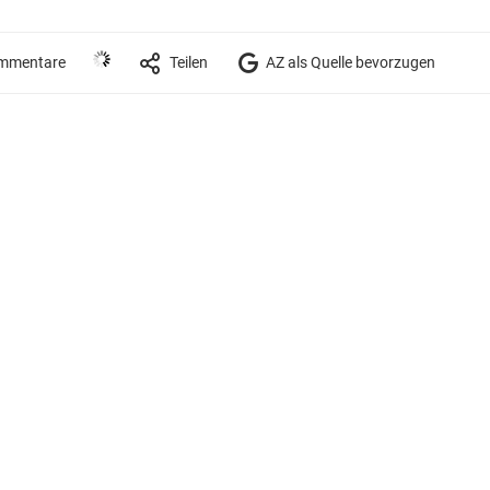
mmentare
Teilen
AZ als Quelle bevorzugen