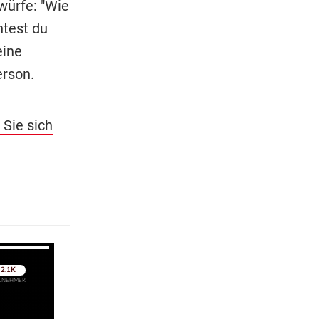
rwürfe: "Wie
ntest du
eine
erson.
 Sie sich
pringen