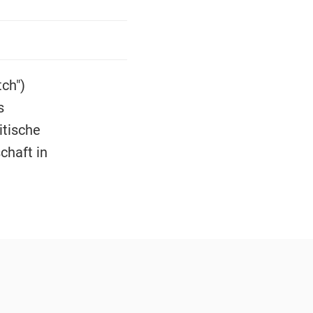
ch")
s
itische
chaft in