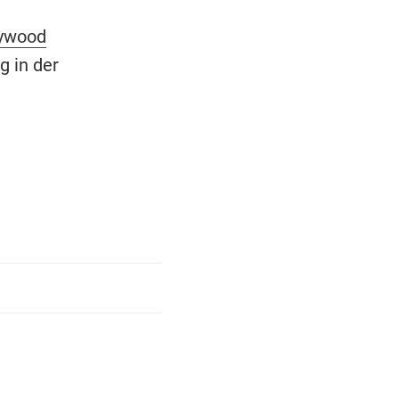
lywood
 in der