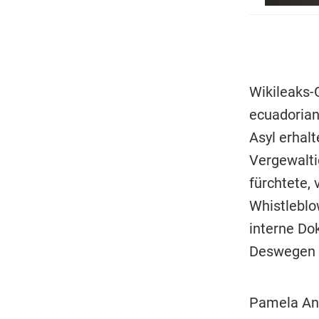
Wikileaks-
ecuadorian
Asyl erhal
Vergewalti
fürchtete,
Whistleblo
interne Do
Deswegen d
Pamela And