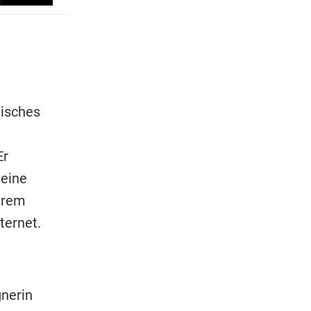
tisches
Er
Seine
erem
ternet.
gnerin