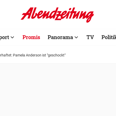
port
Promis
Panorama
TV
Politi
rhaftet: Pamela Anderson ist "geschockt"